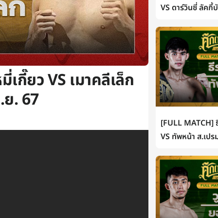
VS ดาร์วินซี่ ลัคกี
่เกี๊ยว VS เมาคลีเล็ก
ก.ย. 67
[FULL MATCH] ธี
VS ทัพหน้า ส.เปรม