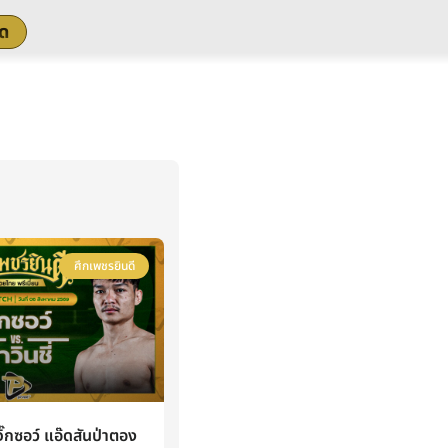
สด
ศึกเพชรยินดี
กซอว์ แอ๊ดสันป่าตอง