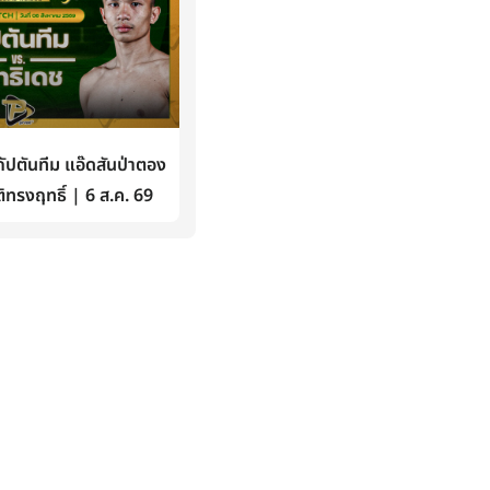
ปตันทีม แอ๊ดสันป่าตอง
ิทรงฤทธิ์ | 6 ส.ค. 69