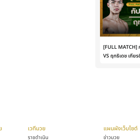
[FULL MATCH] กั
VS ฤทธิเดช เกียรต
ย
เวทีมวย
แผนผังเว็บไซต์
ราชดำเนิน
ข่าวมวย