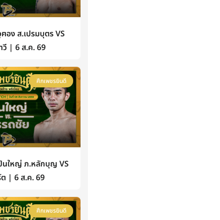
ฅอง ส.เปรมบุตร VS
วี | 6 ส.ค. 69
ศึกเพชรยินดี
นใหญ่ ภ.หลักบุญ VS
์ต | 6 ส.ค. 69
ศึกเพชรยินดี