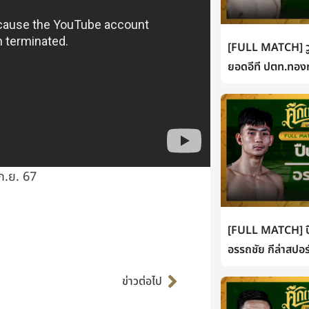
[FULL MATCH] วู
ยอดอีที ปตท.ทองท
ก.ย. 67
[FULL MATCH] ปื
อรรถชัย กีล่าสปอร
Next
ข่าวต่อไป