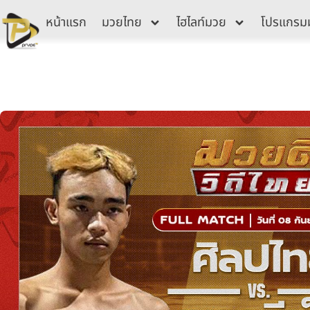
Skip
หน้าแรก
มวยไทย
ไฮไลท์มวย
โปรแกรม
to
content