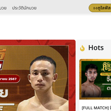
มวย
ประวัตินักมวย
ดูไลฟ์
Hots
[FULL MATCH] จิ๊