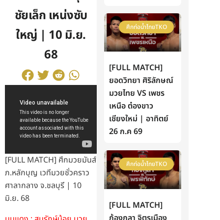
ชัยเล็ก เหน่งซับ
ศึกท่อน้ำไทยTKO
ใหญ่ | 10 มิ.ย.
68
[FULL MATCH]
ยอดวิทยา ศิริลักษณ์
มวยไทย VS เพชร
เหนือ ต๋องขาว
เชียงใหม่ | อาทิตย์
26 ก.ค 69
[FULL MATCH] ศึกมวยมันส์
ศึกท่อน้ำไทยTKO
ภ.หลักบุญ เวทีมวยชั่วคราว
ศาลากลาง จ.ชลบุรี | 10
มิ.ย. 68
[FULL MATCH]
ก้องกุลา จิตรเมือง
มุมแดง : สมรักษ์น้อย มวย