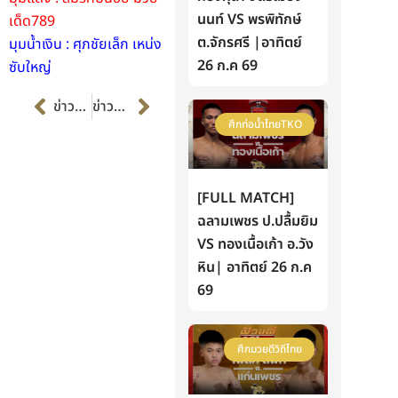
นนท์ VS พรพิทักษ์
เด็ด789
ต.จักรศรี |อาทิตย์
มุมน้ำเงิน : ศุภชัยเล็ก เหน่ง
26 ก.ค 69
ซับใหญ่
Prev
Next
ข่าวก่อนหน้า
ข่าวต่อไป
ศึกท่อน้ำไทยTKO
[FULL MATCH]
ฉลามเพชร ป.ปลื้มยิม
VS ทองเนื้อเก้า อ.วัง
หิน| อาทิตย์ 26 ก.ค
69
ศึกมวยดีวิถีไทย