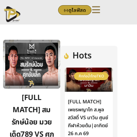
Skip
ดูไลฟ์สด
to
content
Hots
ศึกท่อน้ำไทยTKO
[FULL
[FULL MATCH]
MATCH] สม
เพชรพญาไท ส.พูล
สวัสดิ์ VS มาวิน ศูนย์
รักษ์น้อย มวย
กีฬาห้วยต้ม|อาทิตย์
เด็ด789 VS ศุภ
26 ก.ค 69