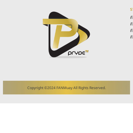
ร
ศ
ศ
ศ
ศ
Copyright ©2024 FANMuay All Rights Reserved.