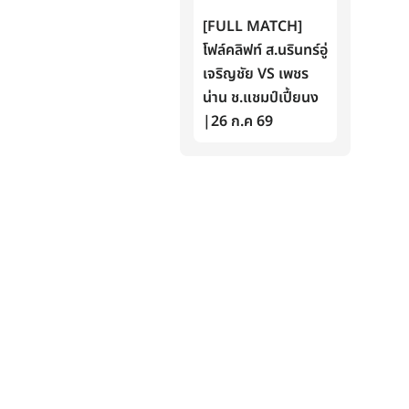
[FULL MATCH]
โฟล์คลิฟท์ ส.นรินทร์อู่
เจริญชัย VS เพชร
น่าน ช.แชมป์เปี้ยนง
|26 ก.ค 69