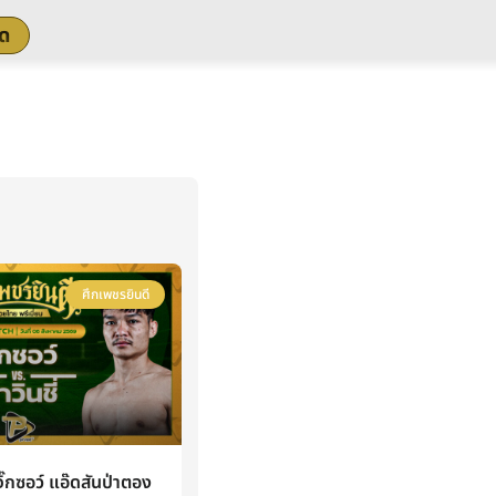
สด
ศึกเพชรยินดี
กซอว์ แอ๊ดสันป่าตอง