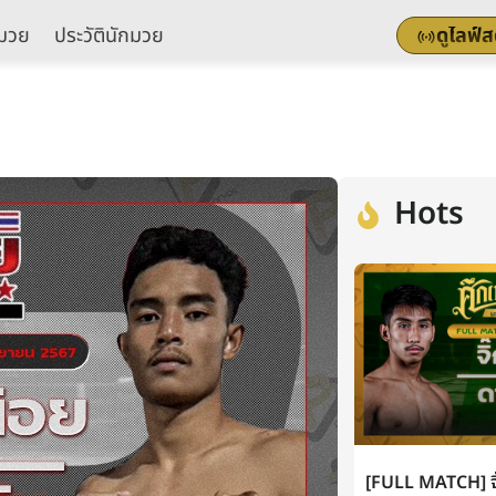
มวย
ประวัตินักมวย
ดูไลฟ์
Hots
[FULL MATCH] จิ๊