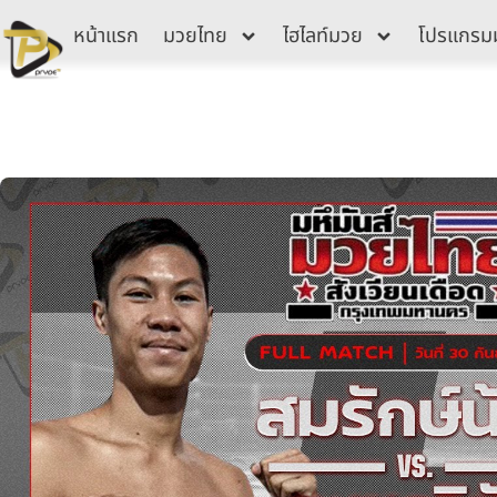
Skip
หน้าแรก
มวยไทย
ไฮไลท์มวย
โปรแกรม
to
content