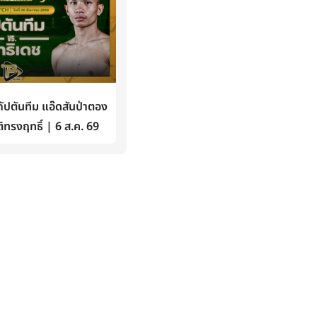
ปตันทีม แอ๊ดสันป่าตอง
ิทรงฤทธิ์ | 6 ส.ค. 69