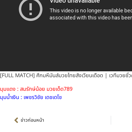
[FULL MATCH] ศึกมหึมันส์มวยไทยสังเวียนเดือด | เวทีมวยชั่
มุมแดง : สมรักษ์น้อย มวยเด็ด789
มุมน้ำเงิน : เพชรวิชัย เดชเดโช
Prev
ข่าวก่อนหน้า