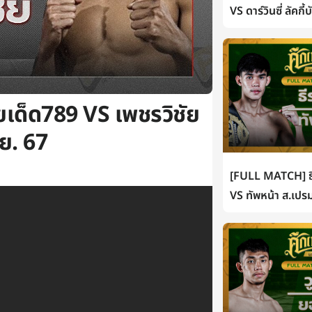
VS ดาร์วินซี่ ลัคกี
เด็ด789 VS เพชรวิชัย
ย. 67
[FULL MATCH] ธี
VS ทัพหน้า ส.เปรม