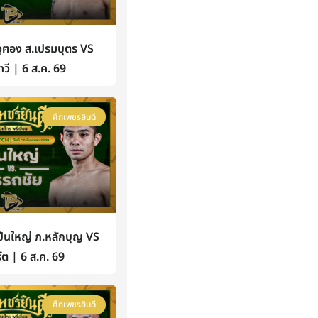
ฅอง ส.เปรมบุตร VS
วี | 6 ส.ค. 69
ศึกเพชรยินดี
นใหญ่ ภ.หลักบุญ VS
์ต | 6 ส.ค. 69
ศึกเพชรยินดี