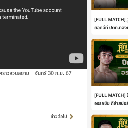
[FULL MATCH] วู
ยอดอีที ปตท.ทองท
วคราวสวนสยาม | จันทร์ 30 ก.ย. 67
[FULL MATCH] ปื
อรรถชัย กีล่าสปอร
Next
ข่าวต่อไป