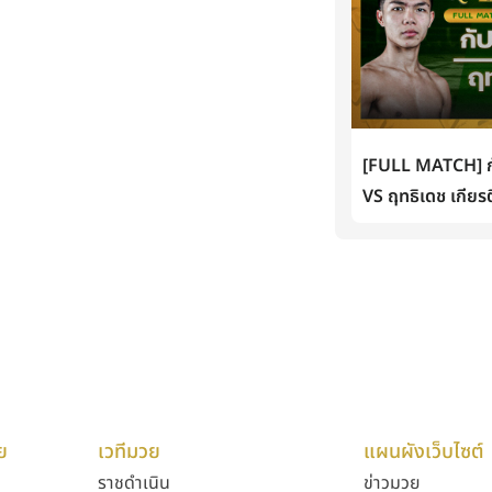
[FULL MATCH] กั
VS ฤทธิเดช เกียรต
ย
เวทีมวย
แผนผังเว็บไซต์
ราชดำเนิน
ข่าวมวย