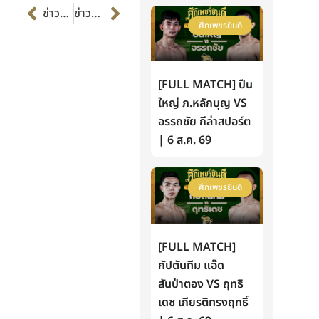
Prev
Next
ข่าวก่อนหน้า
ข่าวต่อไป
ศึกเพชรยินดี
[FULL MATCH] ปืน
ใหญ่ ภ.หลักบุญ VS
อรรถชัย กีล่าสปอร์ต
| 6 ส.ค. 69
ศึกเพชรยินดี
[FULL MATCH]
กัปตันทีม แอ๊ด
สันป่าตอง VS ฤทธิ
เดช เกียรติทรงฤทธิ์