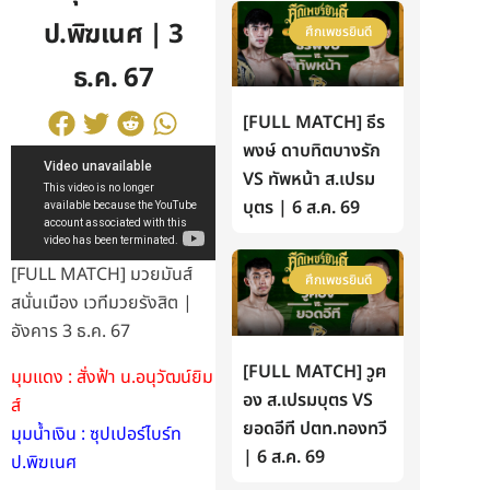
ป.พิฆเนศ | 3
ศึกเพชรยินดี
ธ.ค. 67
[FULL MATCH] ธีร
พงษ์ ดาบทิตบางรัก
VS ทัพหน้า ส.เปรม
บุตร | 6 ส.ค. 69
[FULL MATCH] มวยมันส์
ศึกเพชรยินดี
สนั่นเมือง เวทีมวยรังสิต |
อังคาร 3 ธ.ค. 67
[FULL MATCH] วูฅ
มุมแดง : สั่งฟ้า น.อนุวัฒน์ยิม
อง ส.เปรมบุตร VS
ส์
ยอดอีที ปตท.ทองทวี
มุมน้ำเงิน : ซุปเปอร์ไบร์ท
| 6 ส.ค. 69
ป.พิฆเนศ