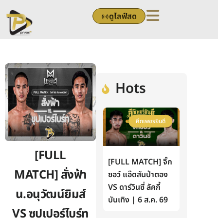
Skip
ดูไลฟ์สด
to
content
Hots
ศึกเพชรยินดี
[FULL
[FULL MATCH] จิ๊ก
MATCH] สั่งฟ้า
ซอว์ แอ๊ดสันป่าตอง
VS ดาร์วินซี่ ลัคกี้
น.อนุวัฒน์ยิมส์
บันเทิง | 6 ส.ค. 69
VS ซุปเปอร์ไบร์ท