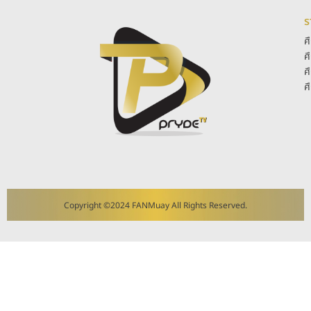
ร
ศ
ศ
ศ
ศ
Copyright ©2024 FANMuay All Rights Reserved.