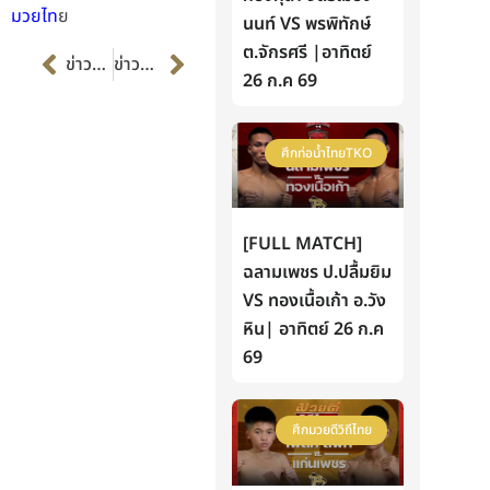
มวยไท
ย
นนท์ VS พรพิทักษ์
Prev
Next
ต.จักรศรี |อาทิตย์
ข่าวก่อนหน้า
ข่าวต่อไป
26 ก.ค 69
ศึกท่อน้ำไทยTKO
[FULL MATCH]
ฉลามเพชร ป.ปลื้มยิม
VS ทองเนื้อเก้า อ.วัง
หิน| อาทิตย์ 26 ก.ค
69
ศึกมวยดีวิถีไทย