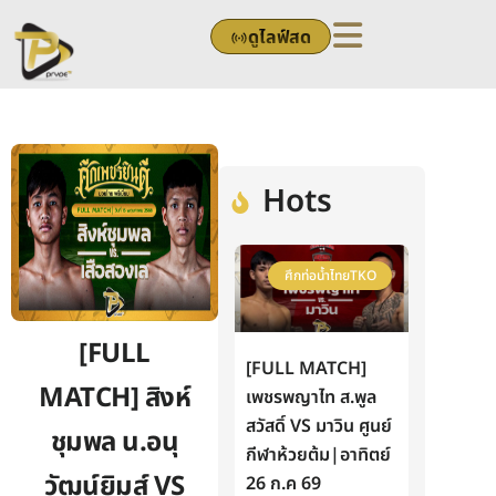
Skip
ดูไลฟ์สด
to
content
Hots
ศึกท่อน้ำไทยTKO
[FULL
[FULL MATCH]
MATCH] สิงห์
เพชรพญาไท ส.พูล
สวัสดิ์ VS มาวิน ศูนย์
ชุมพล น.อนุ
กีฬาห้วยต้ม|อาทิตย์
วัฒน์ยิมส์ VS
26 ก.ค 69