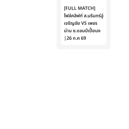
[FULL MATCH]
โฟล์คลิฟท์ ส.นรินทร์อู่
เจริญชัย VS เพชร
น่าน ช.แชมป์เปี้ยนง
|26 ก.ค 69