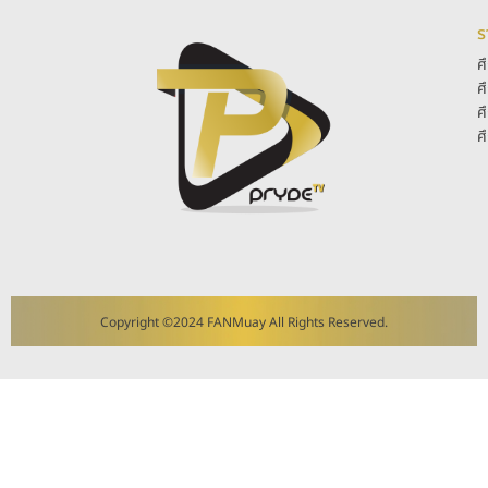
ร
ศ
ศ
ศ
ศ
Copyright ©2024 FANMuay All Rights Reserved.