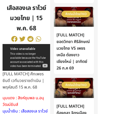
เสือสองเล ราไวย์
ศึกท่อน้ำไทยTKO
มวยไทย | 15
พ.ค. 68
[FULL MATCH]
ยอดวิทยา ศิริลักษณ์
มวยไทย VS เพชร
เหนือ ต๋องขาว
เชียงใหม่ | อาทิตย์
26 ก.ค 69
[FULL MATCH] ศึกเพชร
ยินดี เวทีมวยราชดำเนิน |
ศึกท่อน้ำไทยTKO
พฤหัสบดี 15 พ.ค. 68
มุมแดง : สิงห์ชุมพล น.อนุ
วัฒน์ยิมส์
[FULL MATCH]
มุมน้ำเงิน : เสือสองเล ราไวย์
ก้องกุลา จิตรเมือง