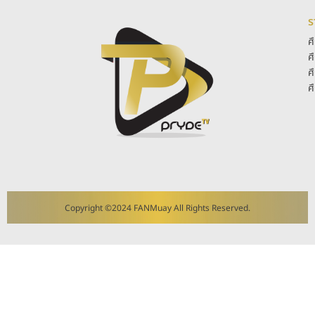
ร
ศ
ศ
ศ
ศ
Copyright ©2024 FANMuay All Rights Reserved.