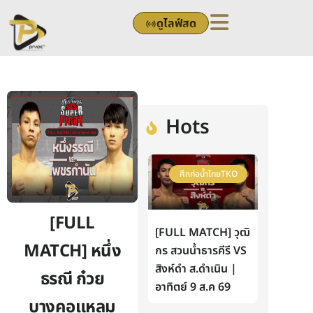
Skip
ดูไลฟ์สด
to
content
Hots
ศึกท่อน้ำไทยTKO
[FULL
[FULL MATCH] วุฒิ
MATCH] หนึ่ง
กร สวนน้ำธารคีรี VS
สิงห์ดำ ส.ดำเนิน |
ธรณี ก๋วย
อาทิตย์ 9 ส.ค 69
บางคอแหลม