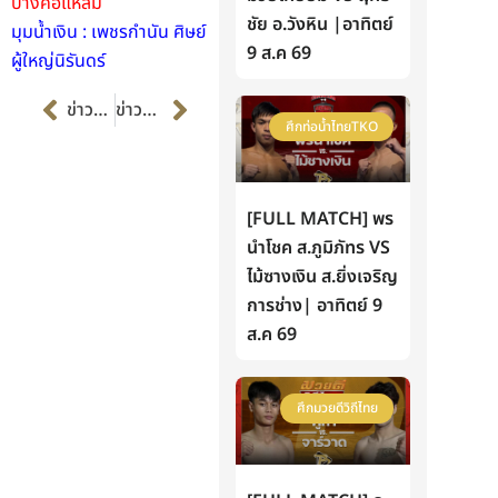
บางคอแหลม
ชัย อ.วังหิน |อาทิตย์
มุมน้ำเงิน : เพชรกำนัน ศิษย์
9 ส.ค 69
ผู้ใหญ่นิรันดร์
Prev
Next
ข่าวก่อนหน้า
ข่าวต่อไป
ศึกท่อน้ำไทยTKO
[FULL MATCH] พร
นำโชค ส.ภูมิภัทร VS
ไม้ซางเงิน ส.ยิ่งเจริญ
การช่าง| อาทิตย์ 9
ส.ค 69
ศึกมวยดีวิถีไทย