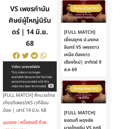
VS เพชรกำนัน
ศึกท่อน้ำไทยTKO
ศิษย์ผู้ใหญ่นิรัน
ดร์ | 14 มิ.ย.
[FULL MATCH]
เยี่ยมยุทธ ป.มงคล
68
อินทร์ VS เพชรดาว
เหนือ ต๋องขาว
เชียงใหม่| อาทิตย์ 9
ส.ค 69
ศึกท่อน้ำไทยTKO
[FULL MATCH] ศึกมวยไทย
เกียรติเพชรSKS เวทีอ้อม
น้อย | เสาร์ 14 มิ.ย. 68
[FULL MATCH]
ยอดนที ผดุงชัย
มุมแดง : หนึ่งธรณี ก๋วย
มวยไทยยิม VS ฤทธิ