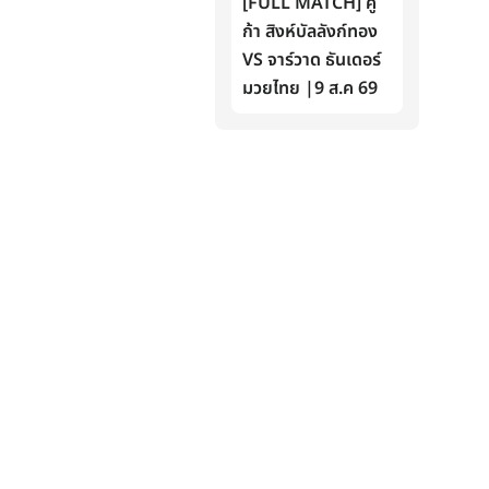
[FULL MATCH] คู
ก้า สิงห์บัลลังก์ทอง
VS จาร์วาด ธันเดอร์
มวยไทย |9 ส.ค 69