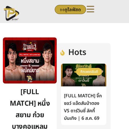
Skip
ดูไลฟ์สด
to
content
Hots
ศึกเพชรยินดี
[FULL
[FULL MATCH] จิ๊ก
MATCH] หนึ่ง
ซอว์ แอ๊ดสันป่าตอง
VS ดาร์วินซี่ ลัคกี้
สยาม ก๋วย
บันเทิง | 6 ส.ค. 69
บางคอแหลม