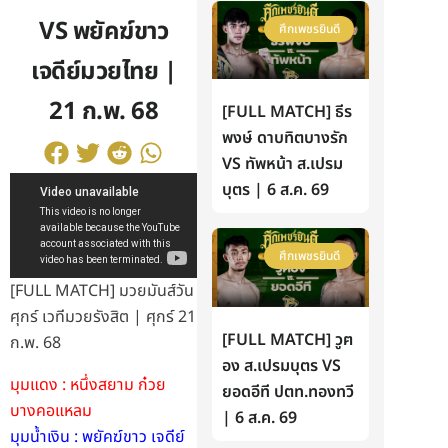
VS พยัคฆ์ขาว
ศึกเพชรยินดี
เจดีย์มวยไทย |
21 ก.พ. 68
[FULL MATCH] ธีร
พงษ์ ดาบทิตบางรัก
VS ทัพหน้า ส.เปรม
บุตร | 6 ส.ค. 69
ศึกเพชรยินดี
[FULL MATCH] มวยมันส์วัน
ศุกร์ เวทีมวยรังสิต | ศุกร์ 21
[FULL MATCH] วูฅ
ก.พ. 68
อง ส.เปรมบุตร VS
มุมแดง : หนึ่งสยาม ก๋วย
ยอดอีที ปตท.ทองทวี
บางคอแหลม
| 6 ส.ค. 69
มุมน้ำเงิน : พยัคฆ์ขาว เจดีย์