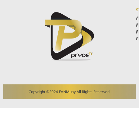
ร
ศ
ศ
ศ
ศ
Copyright ©2024 FANMuay All Rights Reserved.