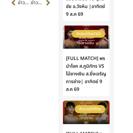
Prev
Next
ข่าวก่อนหน้า
ข่าวต่อไป
ชัย อ.วังหิน |อาทิตย์
9 ส.ค 69
ศึกท่อน้ำไทยTKO
[FULL MATCH] พร
นำโชค ส.ภูมิภัทร VS
ไม้ซางเงิน ส.ยิ่งเจริญ
การช่าง| อาทิตย์ 9
ส.ค 69
ศึกมวยดีวิถีไทย