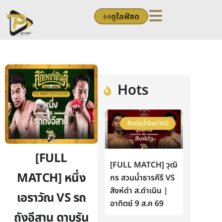
Skip
ดูไลฟ์สด
to
content
Hots
ศึกท่อน้ำไทยTKO
[FULL
[FULL MATCH] วุฒิ
MATCH] หนึ่ง
กร สวนน้ำธารคีรี VS
สิงห์ดำ ส.ดำเนิน |
เอราวัณ VS รถ
อาทิตย์ 9 ส.ค 69
ถังอีสาน ดาบรัน