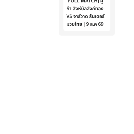
[FULL MATCH] คู
ก้า สิงห์บัลลังก์ทอง
VS จาร์วาด ธันเดอร์
มวยไทย |9 ส.ค 69