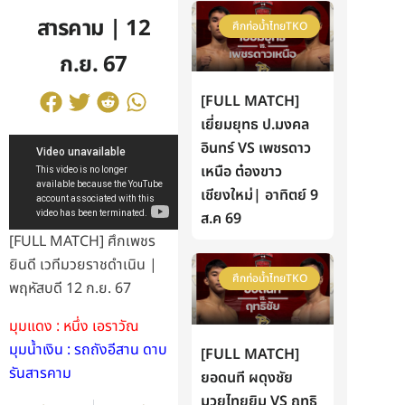
สารคาม | 12
ศึกท่อน้ำไทยTKO
ก.ย. 67
[FULL MATCH]
เยี่ยมยุทธ ป.มงคล
อินทร์ VS เพชรดาว
เหนือ ต๋องขาว
เชียงใหม่| อาทิตย์ 9
ส.ค 69
[FULL MATCH] ศึกเพชร
ยินดี เวทีมวยราชดำเนิน |
ศึกท่อน้ำไทยTKO
พฤหัสบดี 12 ก.ย. 67
มุมแดง : หนึ่ง เอราวัณ
มุมน้ำเงิน : รถถังอีสาน ดาบ
[FULL MATCH]
รันสารคาม
ยอดนที ผดุงชัย
มวยไทยยิม VS ฤทธิ