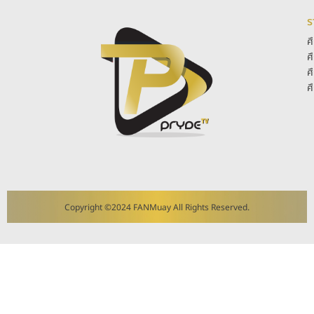
ร
ศ
ศ
ศ
ศ
Copyright ©2024 FANMuay All Rights Reserved.