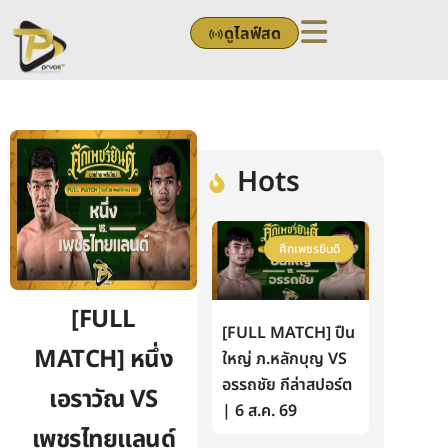
Skip
ดูไลฟ์สด
to
content
Hots
ศึกเพชรยินดี
[FULL
[FULL MATCH] ปืน
MATCH] หนึ่ง
ใหญ่ ภ.หลักบุญ VS
อรรถชัย กีล่าสปอร์ต
เอราวัณ VS
| 6 ส.ค. 69
เพชรไทยแลนด์