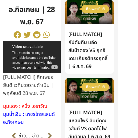
อ.กิจเกษม | 28
ศึกเพชรยินดี
พ.ย. 67
[FULL MATCH]
กัปตันทีม แอ๊ด
สันป่าตอง VS ฤทธิ
เดช เกียรติทรงฤทธิ์
| 6 ส.ค. 69
[FULL MATCH] ศึกเพชร
ยินดี เวทีมวยราชดำเนิน |
ศึกเพชรยินดี
พฤหัสบดี 28 พ.ย. 67
มุมแดง : หนึ่ง เอราวัณ
[FULL MATCH]
มุมน้ำเงิน : เพชรไทยแลนด์
แหลมโพธิ์ ศิษย์คุณ
อ.กิจเกษม
วสันต์ VS ดอกไม้ไฟ
Prev
Next
ข่าวก่อนหน้า
ข่าวต่อไป
สันติอุบล | 6 ส.ค. 69