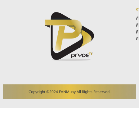
ร
ศ
ศ
ศ
ศ
Copyright ©2024 FANMuay All Rights Reserved.