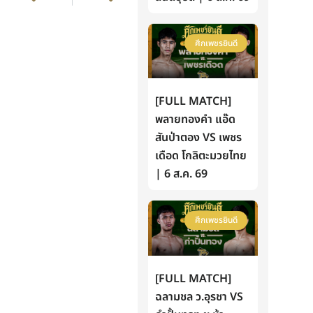
ศึกเพชรยินดี
[FULL MATCH]
พลายทองคำ แอ๊ด
สันป่าตอง VS เพชร
เดือด โกลิตะมวยไทย
| 6 ส.ค. 69
ศึกเพชรยินดี
[FULL MATCH]
ฉลามชล ว.อุรชา VS