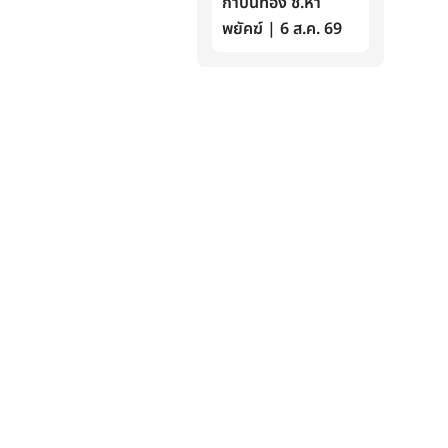
กำปั้นทอง ช.ห้า
พยัคฆ์ | 6 ส.ค. 69