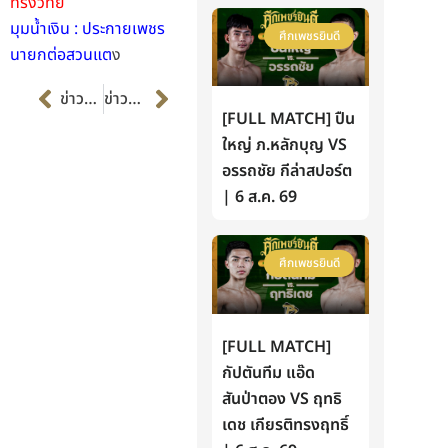
ทรงวิทย์
มุมน้ำเงิน : ประกายเพชร
ศึกเพชรยินดี
นายกต่อสวนแต
ง
Prev
Next
ข่าวก่อนหน้า
ข่าวต่อไป
[FULL MATCH] ปืน
ใหญ่ ภ.หลักบุญ VS
อรรถชัย กีล่าสปอร์ต
| 6 ส.ค. 69
ศึกเพชรยินดี
[FULL MATCH]
กัปตันทีม แอ๊ด
สันป่าตอง VS ฤทธิ
เดช เกียรติทรงฤทธิ์