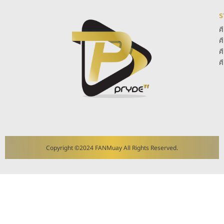
ร
ศ
ศ
ศ
ศ
Copyright ©2024 FANMuay All Rights Reserved.