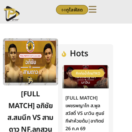
Skip
ดูไลฟ์สด
to
content
Hots
ศึกท่อน้ำไทยTKO
[FULL
[FULL MATCH]
MATCH] อภิชัย
เพชรพญาไท ส.พูล
สวัสดิ์ VS มาวิน ศูนย์
ส.สมนึก VS สาม
กีฬาห้วยต้ม|อาทิตย์
ดาว NF.ลูกสวน
26 ก.ค 69