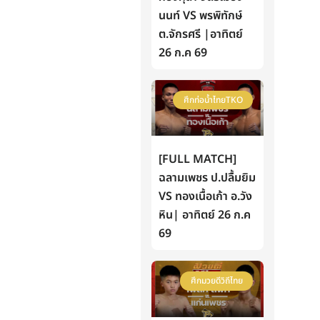
นนท์ VS พรพิทักษ์
ต.จักรศรี |อาทิตย์
26 ก.ค 69
ศึกท่อน้ำไทยTKO
[FULL MATCH]
ฉลามเพชร ป.ปลื้มยิม
VS ทองเนื้อเก้า อ.วัง
หิน| อาทิตย์ 26 ก.ค
69
ศึกมวยดีวิถีไทย