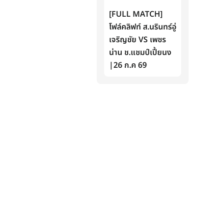
[FULL MATCH]
โฟล์คลิฟท์ ส.นรินทร์อู่
เจริญชัย VS เพชร
น่าน ช.แชมป์เปี้ยนง
|26 ก.ค 69