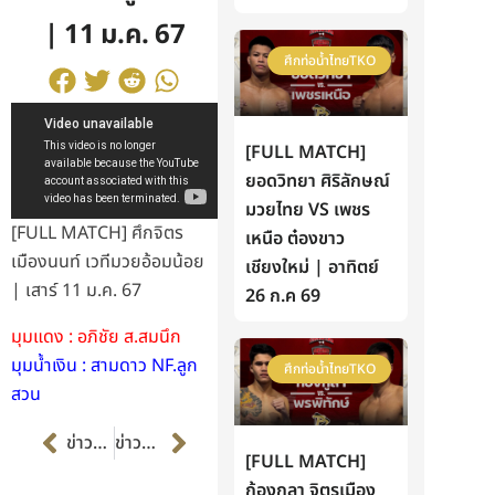
| 11 ม.ค. 67
ศึกท่อน้ำไทยTKO
[FULL MATCH]
ยอดวิทยา ศิริลักษณ์
มวยไทย VS เพชร
[FULL MATCH] ศึกจิตร
เหนือ ต๋องขาว
เมืองนนท์ เวทีมวยอ้อมน้อย
เชียงใหม่ | อาทิตย์
| เสาร์ 11 ม.ค. 67
26 ก.ค 69
มุมแดง : อภิชัย ส.สมนึก
มุมน้ำเงิน : สามดาว NF.ลูก
ศึกท่อน้ำไทยTKO
สวน
Prev
Next
ข่าวก่อนหน้า
ข่าวต่อไป
[FULL MATCH]
ก้องกุลา จิตรเมือง