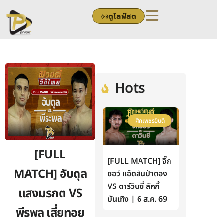
Skip
ดูไลฟ์สด
to
content
Hots
ศึกเพชรยินดี
[FULL
[FULL MATCH] จิ๊ก
MATCH] อับดุล
ซอว์ แอ๊ดสันป่าตอง
VS ดาร์วินซี่ ลัคกี้
แสงมรกต VS
บันเทิง | 6 ส.ค. 69
พีรพล เสี่ยทอย