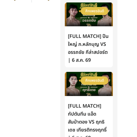
ศึกเพชรยินดี
[FULL MATCH] ปืน
ใหญ่ ภ.หลักบุญ VS
อรรถชัย กีล่าสปอร์ต
| 6 ส.ค. 69
ศึกเพชรยินดี
[FULL MATCH]
กัปตันทีม แอ๊ด
สันป่าตอง VS ฤทธิ
เดช เกียรติทรงฤทธิ์