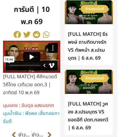
การันตี | 10
ศึกเพชรยินดี
พ.ค 69
[FULL MATCH] ธีร
พงษ์ ดาบทิตบางรัก
VS ทัพหน้า ส.เปรม
บุตร | 6 ส.ค. 69
[FULL MATCH] ศึศึกมวยดี
ศึกเพชรยินดี
วิถีไทย เวทีมวย อตก.3 |
อาทิตย์ 10 พ.ค 69
[FULL MATCH] วูฅ
มุมแดง : อับดุล แสงมรกต
อง ส.เปรมบุตร VS
มุมน้ำเงิน : พีรพล เสี่ยทอยกา
ยอดอีที ปตท.ทองทวี
รันตี
| 6 ส.ค. 69
Prev
Next
ข่าวก่อนหน้า
ข่าวต่อไป