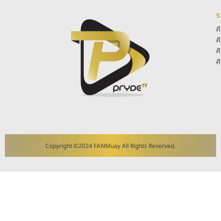
ร
ศ
ศ
ศ
ศ
Copyright ©2024 FANMuay All Rights Reserved.