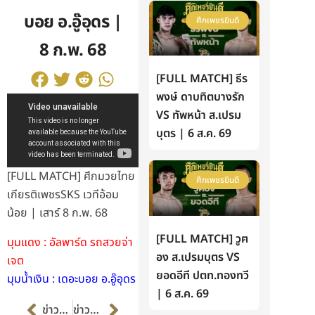
บอย อ.อู๊อุดร |
ศึกเพชรยินดี
8 ก.พ. 68
[FULL MATCH] ธีร
พงษ์ ดาบทิตบางรัก
VS ทัพหน้า ส.เปรม
บุตร | 6 ส.ค. 69
[FULL MATCH] ศึกมวยไทย
ศึกเพชรยินดี
เกียรติเพชรSKS เวทีอ้อม
น้อย | เสาร์ 8 ก.พ. 68
[FULL MATCH] วูฅ
มุมแดง : อัลพาร์ด รถสวยจ่า
อง ส.เปรมบุตร VS
เจต
ยอดอีที ปตท.ทองทวี
มุมน้ำเงิน : เดอะบอย อ.อู๊อุดร
| 6 ส.ค. 69
Prev
Next
ข่าวก่อนหน้า
ข่าวต่อไป