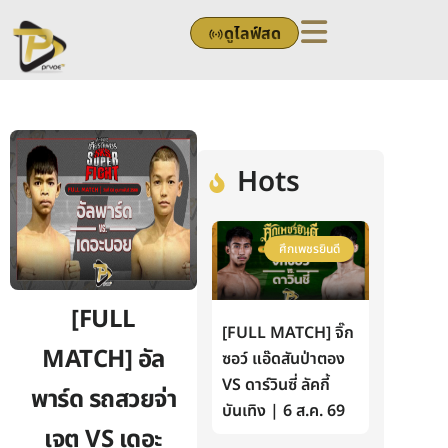
Skip
ดูไลฟ์สด
to
content
Hots
ศึกเพชรยินดี
[FULL
[FULL MATCH] จิ๊ก
MATCH] อัล
ซอว์ แอ๊ดสันป่าตอง
VS ดาร์วินซี่ ลัคกี้
พาร์ด รถสวยจ่า
บันเทิง | 6 ส.ค. 69
เจต VS เดอะ