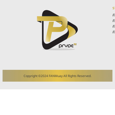
ร
ศ
ศ
ศ
ศ
Copyright ©2024 FANMuay All Rights Reserved.