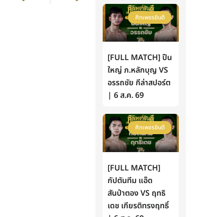
ศึกเพชรยินดี
[FULL MATCH] ปืน
ใหญ่ ภ.หลักบุญ VS
อรรถชัย กีล่าสปอร์ต
| 6 ส.ค. 69
ศึกเพชรยินดี
[FULL MATCH]
กัปตันทีม แอ๊ด
สันป่าตอง VS ฤทธิ
เดช เกียรติทรงฤทธิ์