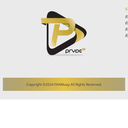
ร
ศ
ศ
ศ
ศ
Copyright ©2024 FANMuay All Rights Reserved.