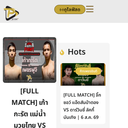
Skip
ดูไลฟ์สด
to
content
Hots
ศึกเพชรยินดี
[FULL
[FULL MATCH] จิ๊ก
MATCH] เก้า
ซอว์ แอ๊ดสันป่าตอง
VS ดาร์วินซี่ ลัคกี้
กะรัต แม่น้ำ
บันเทิง | 6 ส.ค. 69
มวยไทย VS