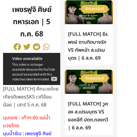
เพชรฟูจิ ศิษย์
ศึกเพชรยินดี
ทหารเอก | 5
ก.ค. 68
[FULL MATCH] ธีร
พงษ์ ดาบทิตบางรัก
VS ทัพหน้า ส.เปรม
บุตร | 6 ส.ค. 69
ศึกเพชรยินดี
[FULL MATCH] ศึกมวยไทย
เกียรติเพชรSKS เวทีอ้อม
[FULL MATCH] วูฅ
น้อย | เสาร์ 5 ก.ค. 68
อง ส.เปรมบุตร VS
มุมแดง : เก้ากะรัต แม่น้ำ
ยอดอีที ปตท.ทองทวี
มวยไทย
| 6 ส.ค. 69
มุมน้ำเงิน : เพชรฟูจิ ศิษย์