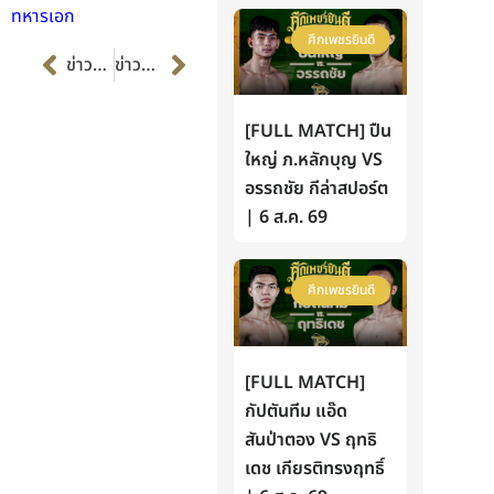
ทหารเอก
ศึกเพชรยินดี
Prev
Next
ข่าวก่อนหน้า
ข่าวต่อไป
[FULL MATCH] ปืน
ใหญ่ ภ.หลักบุญ VS
อรรถชัย กีล่าสปอร์ต
| 6 ส.ค. 69
ศึกเพชรยินดี
[FULL MATCH]
กัปตันทีม แอ๊ด
สันป่าตอง VS ฤทธิ
เดช เกียรติทรงฤทธิ์