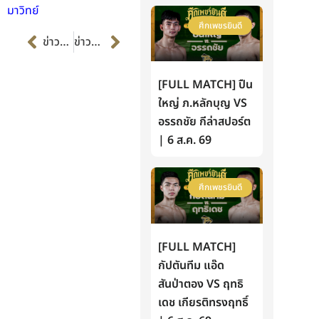
มาวิทย์
ศึกเพชรยินดี
Prev
Next
ข่าวก่อนหน้า
ข่าวต่อไป
[FULL MATCH] ปืน
ใหญ่ ภ.หลักบุญ VS
อรรถชัย กีล่าสปอร์ต
| 6 ส.ค. 69
ศึกเพชรยินดี
[FULL MATCH]
กัปตันทีม แอ๊ด
สันป่าตอง VS ฤทธิ
เดช เกียรติทรงฤทธิ์