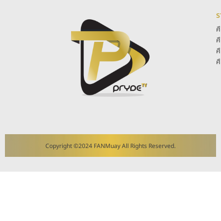
ร
ศ
ศ
ศ
ศ
Copyright ©2024 FANMuay All Rights Reserved.