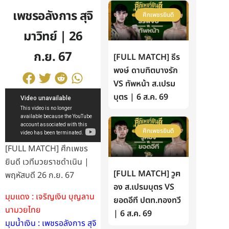
เพชรอลังการ สุจิ
ศึกเพชรยินดี
มาวิทย์ | 26
ก.ย. 67
[FULL MATCH] ธีร
พงษ์ ดาบทิตบางรัก
VS ทัพหน้า ส.เปรม
บุตร | 6 ส.ค. 69
ศึกเพชรยินดี
[FULL MATCH] ศึกเพชร
ยินดี เวทีมวยราชดำเนิน |
[FULL MATCH] วูฅ
พฤหัสบดี 26 ก.ย. 67
อง ส.เปรมบุตร VS
มุมแดง : เจริญเงิน บุญลาน
ยอดอีที ปตท.ทองทวี
นามวยไทย
| 6 ส.ค. 69
มุมน้ำเงิน : เพชรอลังการ สุจิ