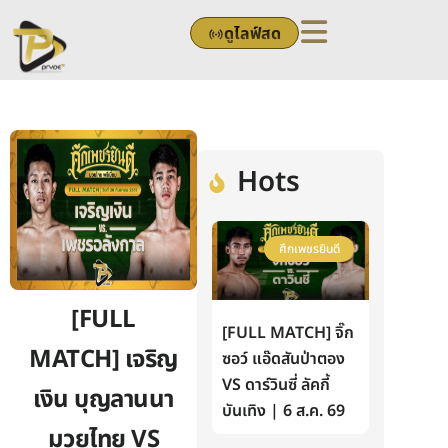
Skip
ดูไลฟ์สด
to
content
Hots
ศึกเพชรยินดี
[FULL
[FULL MATCH] จิ๊ก
MATCH] เจริญ
ซอว์ แอ๊ดสันป่าตอง
VS ดาร์วินซี่ ลัคกี้
เงิน บุญลานนา
บันเทิง | 6 ส.ค. 69
มวยไทย VS