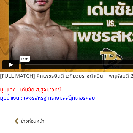
[FULL MATCH] ศึกเพชรยินดี เวทีมวยราชดำเนิน | พฤหัสบดี 
มุมแดง : เด่นชัย ส.สุจิมาวิทย์
มุมน้ำเงิน : เพชรสหรัฐ ทรายมูลสนุ๊กเกอร์คลับ
Prev
ข่าวก่อนหน้า