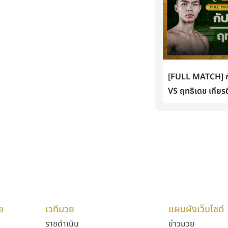
[FULL MATCH] กั
VS ฤทธิเดช เกียรต
ย
เวทีมวย
แผนผังเว็บไซต์
ราชดำเนิน
ข่าวมวย