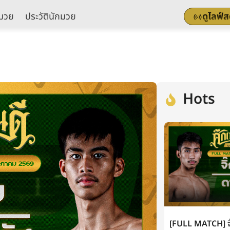
มวย
ประวัตินักมวย
ดูไลฟ์
Hots
[FULL MATCH] จิ๊