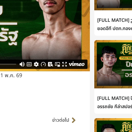
[FULL MATCH] วู
ยอดอีที ปตท.ทองท
21 พ.ค. 69
[FULL MATCH] ปื
อรรถชัย กีล่าสปอร
Next
ข่าวต่อไป