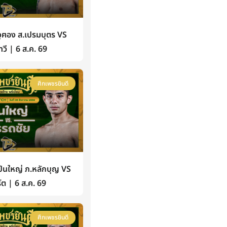
ฅอง ส.เปรมบุตร VS
วี | 6 ส.ค. 69
ศึกเพชรยินดี
นใหญ่ ภ.หลักบุญ VS
์ต | 6 ส.ค. 69
ศึกเพชรยินดี