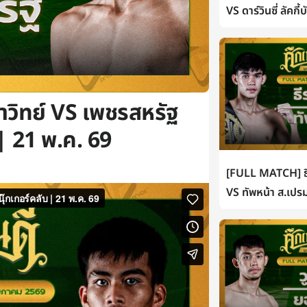
VS ดาร์วินซี่ ลัคกี
าวิทย์ VS เพชรสหรัฐ
| 21 พ.ค. 69
[FULL MATCH] ธี
VS ทัพหน้า ส.เปรม