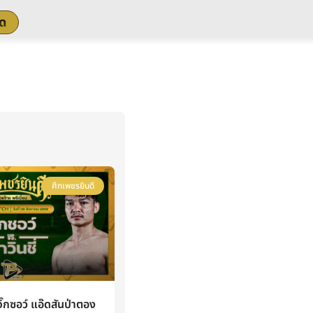
สด
ศึกเพชรยินดี
กซอว์ แอ๊ดสันป่าตอง