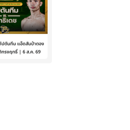
ปตันทีม แอ๊ดสันป่าตอง
ิทรงฤทธิ์ | 6 ส.ค. 69