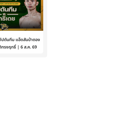
ปตันทีม แอ๊ดสันป่าตอง
ิทรงฤทธิ์ | 6 ส.ค. 69