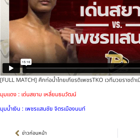
[FULL MATCH] ศึกท่อน้ำไทยเกียรติเพชรTKO เวทีมวยราชดำเนิ
มุมแดง : เด่นสยาม เหลี่ยมธนวัฒน์
มุมน้ำเงิน : เพชรแสนชัย จิตรเมืองนนท์
Prev
ข่าวก่อนหน้า