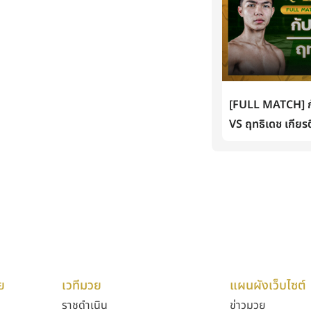
[FULL MATCH] กั
VS ฤทธิเดช เกียรต
ย
เวทีมวย
แผนผังเว็บไซต์
ราชดำเนิน
ข่าวมวย