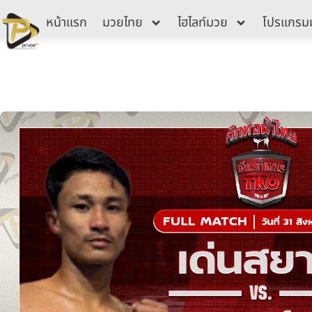
Skip
หน้าแรก
มวยไทย
ไฮไลท์มวย
โปรแกรม
to
content