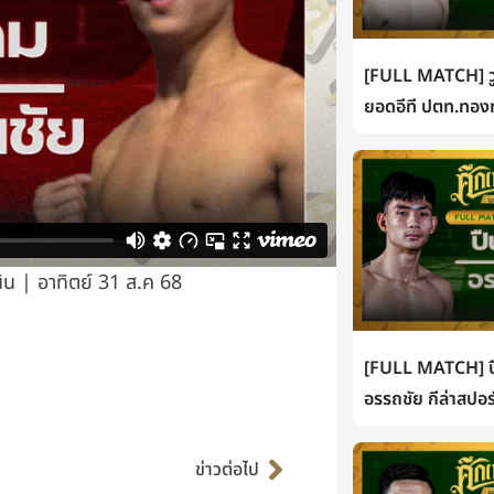
[FULL MATCH] วู
ยอดอีที ปตท.ทองท
น | อาทิตย์ 31 ส.ค 68
[FULL MATCH] ปื
อรรถชัย กีล่าสปอร
Next
ข่าวต่อไป