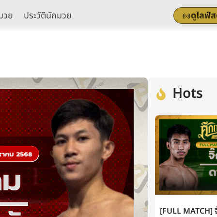
มวย
ประวัตินักมวย
ดูไลฟ์
Hots
[FULL MATCH] จิ๊