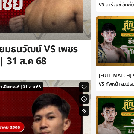
VS ดาร์วินซี่ ลัคกี
่ยมธนวัฒน์ VS เพชร
| 31 ส.ค 68
[FULL MATCH] ธี
VS ทัพหน้า ส.เปรม