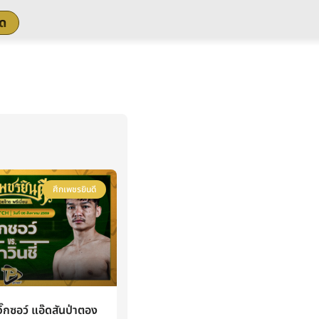
สด
ศึกเพชรยินดี
กซอว์ แอ๊ดสันป่าตอง