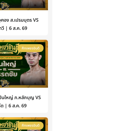
ฅอง ส.เปรมบุตร VS
วี | 6 ส.ค. 69
ศึกเพชรยินดี
นใหญ่ ภ.หลักบุญ VS
์ต | 6 ส.ค. 69
ศึกเพชรยินดี