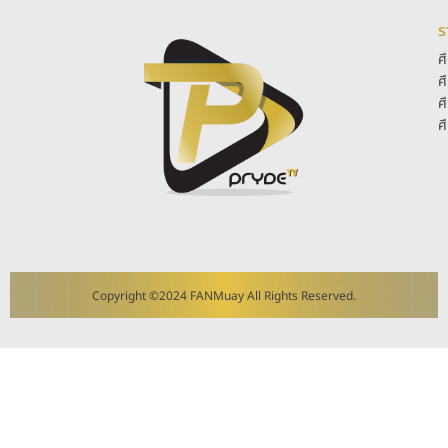
ร
ศ
ศ
ศ
ศ
Copyright ©2024 FANMuay All Rights Reserved.