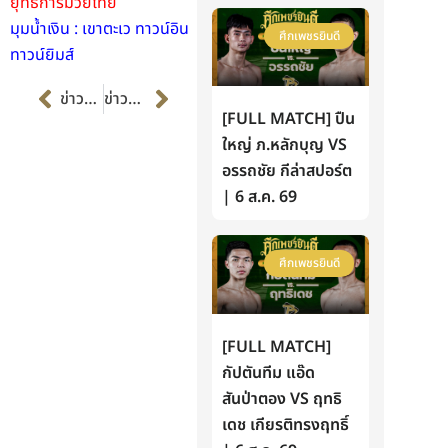
ยุทธการมวยไทย
มุมน้ำเงิน : เขาตะเว ทาวน์อิน
ศึกเพชรยินดี
ทาวน์ยิมส์
Prev
Next
ข่าวก่อนหน้า
ข่าวต่อไป
[FULL MATCH] ปืน
ใหญ่ ภ.หลักบุญ VS
อรรถชัย กีล่าสปอร์ต
| 6 ส.ค. 69
ศึกเพชรยินดี
[FULL MATCH]
กัปตันทีม แอ๊ด
สันป่าตอง VS ฤทธิ
เดช เกียรติทรงฤทธิ์