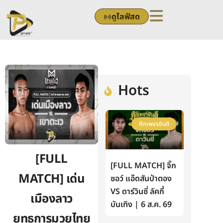
Skip
ดูไลฟ์สด
to
content
Hots
ศึกเพชรยินดี
[FULL
[FULL MATCH] จิ๊ก
MATCH] เด่น
ซอว์ แอ๊ดสันป่าตอง
VS ดาร์วินซี่ ลัคกี้
เมืองลาว
บันเทิง | 6 ส.ค. 69
ยุทธการมวยไทย