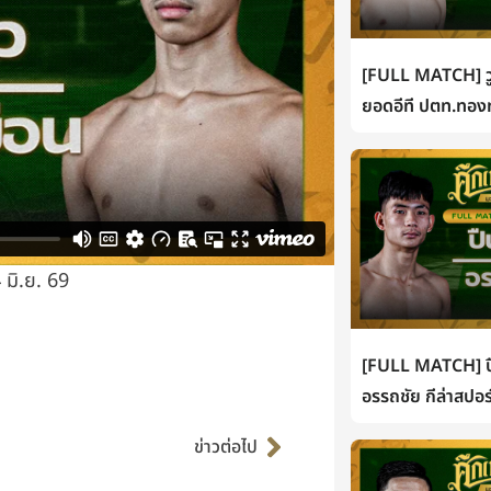
[FULL MATCH] วู
ยอดอีที ปตท.ทองท
มิ.ย. 69
[FULL MATCH] ปื
อรรถชัย กีล่าสปอร
Next
ข่าวต่อไป