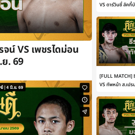
VS ดาร์วินซี่ ลัคกี
โรจน์ VS เพชรไดม่อน
ิ.ย. 69
[FULL MATCH] ธี
VS ทัพหน้า ส.เปรม