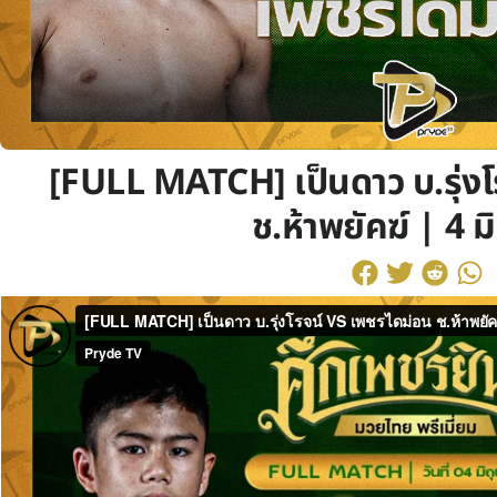
[FULL MATCH] เป็นดาว บ.รุ่ง
ช.ห้าพยัคฆ์ | 4 ม