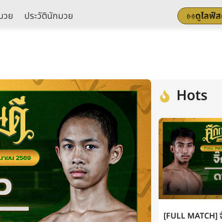
มวย
ประวัตินักมวย
ดูไลฟ์
Hots
[FULL MATCH] จิ๊