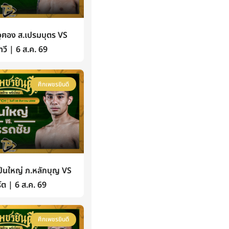
ฅอง ส.เปรมบุตร VS
วี | 6 ส.ค. 69
ศึกเพชรยินดี
นใหญ่ ภ.หลักบุญ VS
์ต | 6 ส.ค. 69
ศึกเพชรยินดี