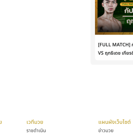
[FULL MATCH] กั
VS ฤทธิเดช เกียรต
ย
เวทีมวย
แผนผังเว็บไซต์
ราชดำเนิน
ข่าวมวย