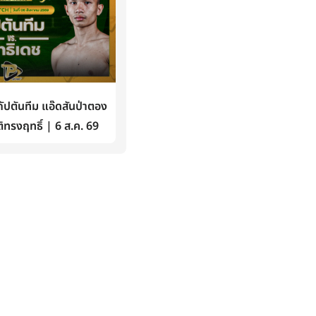
ปตันทีม แอ๊ดสันป่าตอง
ิทรงฤทธิ์ | 6 ส.ค. 69