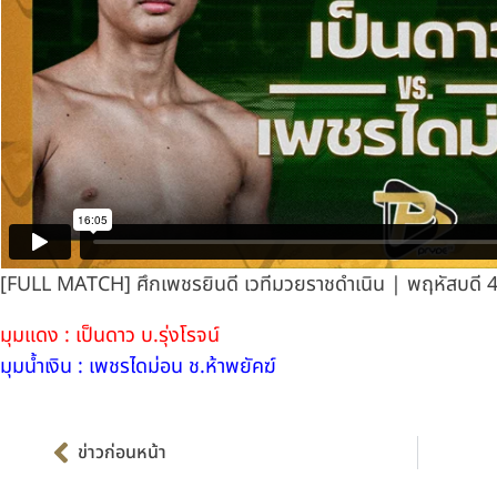
[FULL MATCH] ศึกเพชรยินดี เวทีมวยราชดำเนิน | พฤหัสบดี 4 
มุมแดง : เป็นดาว บ.รุ่งโรจน์
มุมน้ำเงิน : เพชรไดม่อน ช.ห้าพยัคฆ์
Prev
ข่าวก่อนหน้า