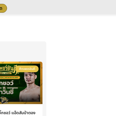
สด
ศึกเพชรยินดี
กซอว์ แอ๊ดสันป่าตอง