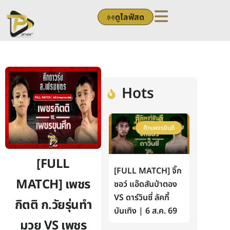
Skip
ดูไลฟ์สด
to
content
Hots
ศึกเพชรยินดี
[FULL
[FULL MATCH] จิ๊ก
MATCH] เพชร
ซอว์ แอ๊ดสันป่าตอง
VS ดาร์วินซี่ ลัคกี้
กิตติ ก.วัยรุ่นทำ
บันเทิง | 6 ส.ค. 69
มวย VS เพชร