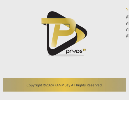
ร
ศ
ศ
ศ
ศ
Copyright ©2024 FANMuay All Rights Reserved.