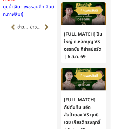
มุมน้ำเงิน : เพชรขุนศึก ศิษย์
ศึกเพชรยินดี
ท.กาฬสินธุ์
Prev
Next
ข่าวก่อนหน้า
ข่าวต่อไป
[FULL MATCH] ปืน
ใหญ่ ภ.หลักบุญ VS
อรรถชัย กีล่าสปอร์ต
| 6 ส.ค. 69
ศึกเพชรยินดี
[FULL MATCH]
กัปตันทีม แอ๊ด
สันป่าตอง VS ฤทธิ
เดช เกียรติทรงฤทธิ์