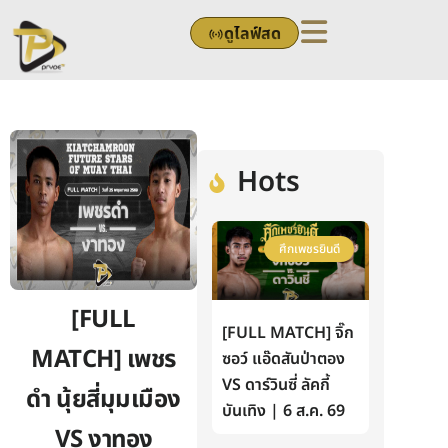
Skip
ดูไลฟ์สด
to
content
Hots
ศึกเพชรยินดี
[FULL
[FULL MATCH] จิ๊ก
MATCH] เพชร
ซอว์ แอ๊ดสันป่าตอง
VS ดาร์วินซี่ ลัคกี้
ดำ นุ้ยสี่มุมเมือง
บันเทิง | 6 ส.ค. 69
VS งาทอง