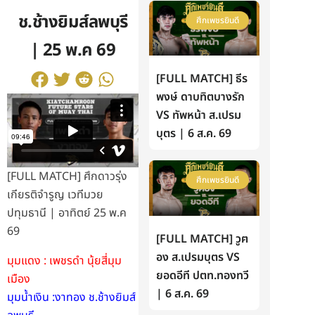
ช.ช้างยิมส์ลพบุรี
ศึกเพชรยินดี
| 25 พ.ค 69
[FULL MATCH] ธีร
พงษ์ ดาบทิตบางรัก
VS ทัพหน้า ส.เปรม
บุตร | 6 ส.ค. 69
[FULL MATCH] ศึกดาวรุ่ง
ศึกเพชรยินดี
เกียรติจำรูญ เวทีมวย
ปทุมธานี | อาทิตย์ 25 พ.ค
69
[FULL MATCH] วูฅ
อง ส.เปรมบุตร VS
มุมแดง : เพชรดำ นุ้ยสี่มุม
ยอดอีที ปตท.ทองทวี
เมือง
| 6 ส.ค. 69
มุมน้ำเงิน :งาทอง ช.ช้างยิมส์