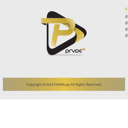
ร
ศ
ศ
ศ
ศ
Copyright ©2024 FANMuay All Rights Reserved.