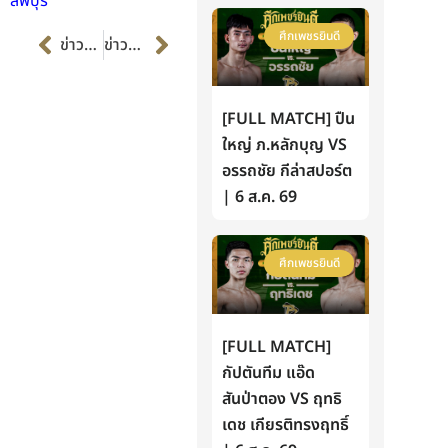
ลพบุรี
Prev
Next
ศึกเพชรยินดี
ข่าวก่อนหน้า
ข่าวต่อไป
[FULL MATCH] ปืน
ใหญ่ ภ.หลักบุญ VS
อรรถชัย กีล่าสปอร์ต
| 6 ส.ค. 69
ศึกเพชรยินดี
[FULL MATCH]
กัปตันทีม แอ๊ด
สันป่าตอง VS ฤทธิ
เดช เกียรติทรงฤทธิ์