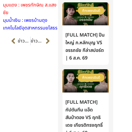
มุมแดง : เพชรทักษิณ ส.แสง
ศึกเพชรยินดี
ชัย
มุมน้ำเงิน : เพชรบ้านดุง
เทคโนโลยีอุตสาหกรรมยโสธร
[FULL MATCH] ปืน
Prev
Next
ข่าวก่อนหน้า
ข่าวต่อไป
ใหญ่ ภ.หลักบุญ VS
อรรถชัย กีล่าสปอร์ต
| 6 ส.ค. 69
ศึกเพชรยินดี
[FULL MATCH]
กัปตันทีม แอ๊ด
สันป่าตอง VS ฤทธิ
เดช เกียรติทรงฤทธิ์