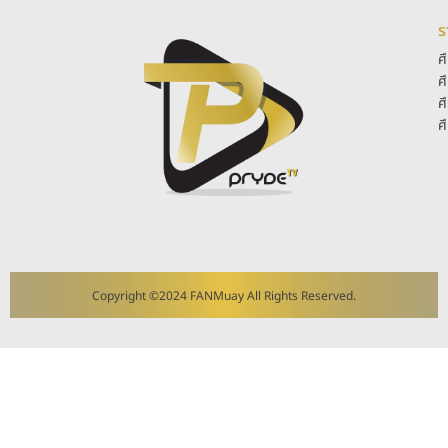
ร
ศ
ศ
ศ
ศ
Copyright ©2024 FANMuay All Rights Reserved.