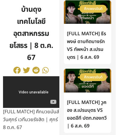
บ้านดุง
ศึกเพชรยินดี
เทคโนโลยี
อุตสาหกรรม
[FULL MATCH] ธีร
พงษ์ ดาบทิตบางรัก
ยโสธร | 8 ต.ค.
VS ทัพหน้า ส.เปรม
67
บุตร | 6 ส.ค. 69
ศึกเพชรยินดี
[FULL MATCH] วูฅ
อง ส.เปรมบุตร VS
[FULL MATCH] ศึกมวยมันส์
ยอดอีที ปตท.ทองทวี
วันศุกร์ เวทีมวยรังสิต | ศุกร์
| 6 ส.ค. 69
8 ต.ค. 67