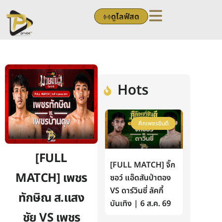
Skip
ดูไลฟ์สด
to
content
Hots
ศึกเพชรยินดี
[FULL
[FULL MATCH] จิ๊ก
MATCH] เพชร
ซอว์ แอ๊ดสันป่าตอง
VS ดาร์วินซี่ ลัคกี้
ทักษิณ ส.แสง
บันเทิง | 6 ส.ค. 69
ชัย VS เพชร