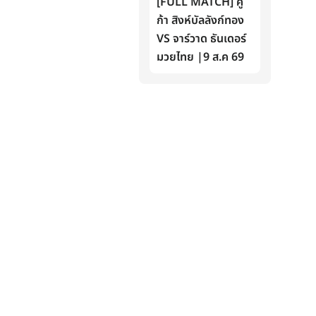
[FULL MATCH] คู
ก้า สิงห์บัลลังก์ทอง
VS จาร์วาด ธันเดอร์
มวยไทย |9 ส.ค 69