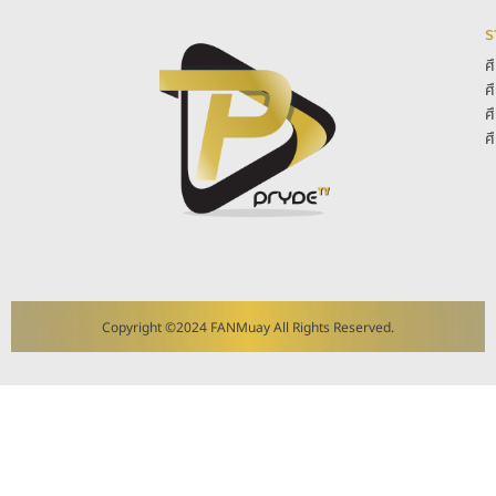
ร
ศ
ศ
ศ
ศ
Copyright ©2024 FANMuay All Rights Reserved.