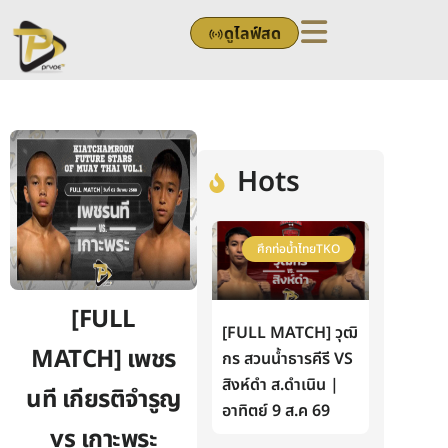
Skip
ดูไลฟ์สด
to
content
Hots
ศึกท่อน้ำไทยTKO
[FULL
[FULL MATCH] วุฒิ
MATCH] เพชร
กร สวนน้ำธารคีรี VS
สิงห์ดำ ส.ดำเนิน |
นที เกียรติจำรูญ
อาทิตย์ 9 ส.ค 69
vs เกาะพระ