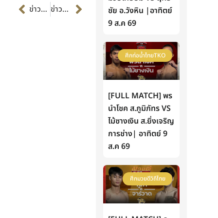
Prev
Next
ข่าวก่อนหน้า
ข่าวต่อไป
ชัย อ.วังหิน |อาทิตย์
9 ส.ค 69
ศึกท่อน้ำไทยTKO
[FULL MATCH] พร
นำโชค ส.ภูมิภัทร VS
ไม้ซางเงิน ส.ยิ่งเจริญ
การช่าง| อาทิตย์ 9
ส.ค 69
ศึกมวยดีวิถีไทย