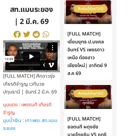
สท.แมนระยอง
ศึกท่อน้ำไทยTKO
| 2 มี.ค. 69
[FULL MATCH]
เยี่ยมยุทธ ป.มงคล
อินทร์ VS เพชรดาว
เหนือ ต๋องขาว
เชียงใหม่| อาทิตย์ 9
ส.ค 69
[FULL MATCH] ศึกดาวรุ่ง
เกียรติจำรูญ เวทีมวย
ปทุมธานี | จันทร์ 2 มี.ค. 69
ศึกท่อน้ำไทยTKO
มุมแดง : เพชรนที เกียรติ
จำรูญ
[FULL MATCH]
มุมน้ำเงิน : เกาะพระ สท.แมน
ยอดนที ผดุงชัย
ระยอง
มวยไทยยิม VS ฤทธิ