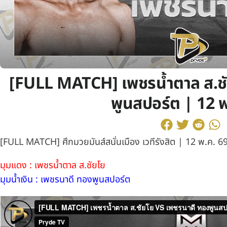
[FULL MATCH] เพชรน้ำตาล ส.ชั
พูนสปอร์ต | 12 พ
[FULL MATCH] ศึกมวยมันส์สนั่นเมือง เวทีรังสิต | 12 พ.ค. 6
มุมแดง : เพชรน้ำตาล ส.ชัยโย
มุมน้ำเงิน : เพชรนาดี ทองพูนสปอร์ต