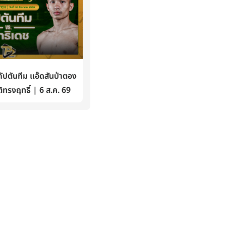
ปตันทีม แอ๊ดสันป่าตอง
ิทรงฤทธิ์ | 6 ส.ค. 69