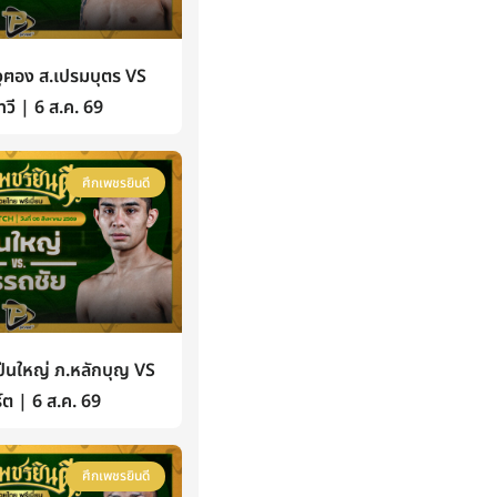
ฅอง ส.เปรมบุตร VS
วี | 6 ส.ค. 69
ศึกเพชรยินดี
นใหญ่ ภ.หลักบุญ VS
์ต | 6 ส.ค. 69
ศึกเพชรยินดี