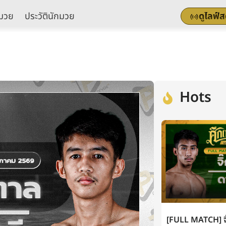
มวย
ประวัตินักมวย
ดูไลฟ์
Hots
[FULL MATCH] จิ๊