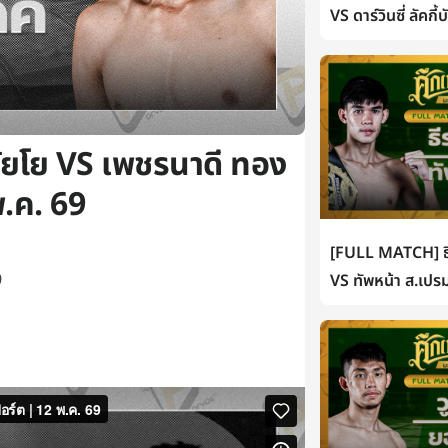
VS ดาร์วินซี่ ลัคกี
ยโย VS เพชรนาดี ทอง
.ค. 69
[FULL MATCH] ธี
9
VS ทัพหน้า ส.เปรม