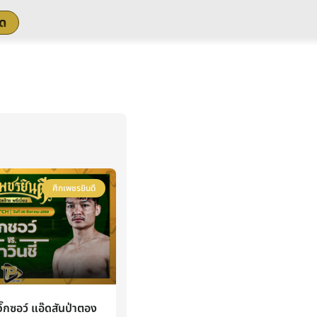
สด
ศึกเพชรยินดี
กซอว์ แอ๊ดสันป่าตอง