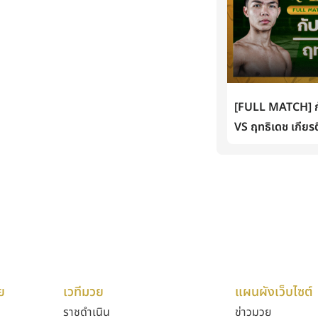
[FULL MATCH] กั
VS ฤทธิเดช เกียรต
ย
เวทีมวย
แผนผังเว็บไซต์
ราชดำเนิน
ข่าวมวย