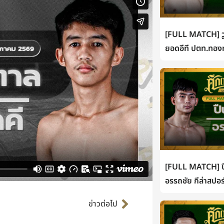
[FULL MATCH] วู
ยอดอีที ปตท.ทองท
[FULL MATCH] ปื
อรรถชัย กีล่าสปอร
Next
ข่าวต่อไป