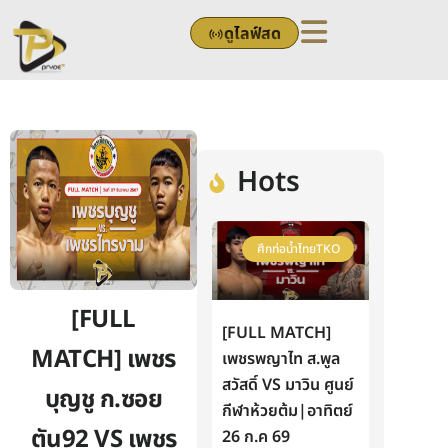
Skip
ดูไลฟ์สด
to
content
Hots
ศึกท่อน้ำไทยTKO
[FULL
[FULL MATCH]
MATCH] เพชร
เพชรพญาไท ส.พูล
สวัสดิ์ VS มาวิน ศูนย์
บุญชู ก.ซอย
กีฬาห้วยต้ม|อาทิตย์
ตัน92 VS เพชร
26 ก.ค 69