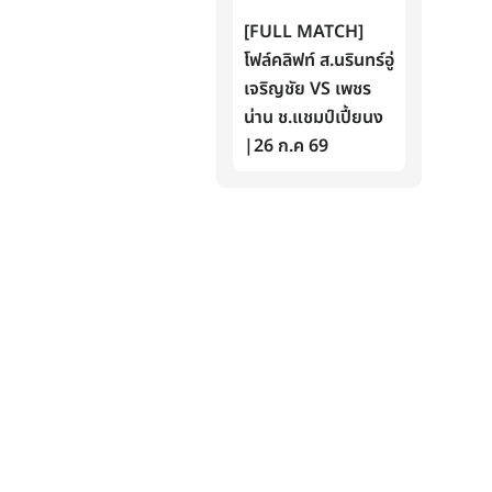
[FULL MATCH]
โฟล์คลิฟท์ ส.นรินทร์อู่
เจริญชัย VS เพชร
น่าน ช.แชมป์เปี้ยนง
|26 ก.ค 69