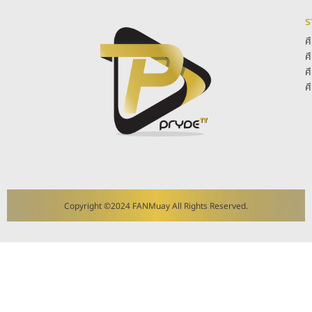
ร
ศ
ศ
ศ
ศ
Copyright ©2024 FANMuay All Rights Reserved.