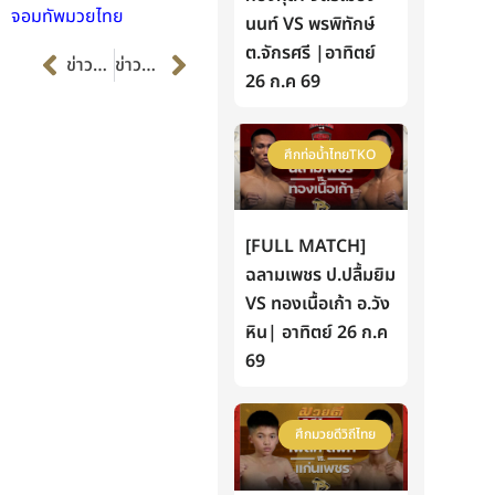
จอมทัพมวยไทย
นนท์ VS พรพิทักษ์
Prev
Next
ต.จักรศรี |อาทิตย์
ข่าวก่อนหน้า
ข่าวต่อไป
26 ก.ค 69
ศึกท่อน้ำไทยTKO
[FULL MATCH]
ฉลามเพชร ป.ปลื้มยิม
VS ทองเนื้อเก้า อ.วัง
หิน| อาทิตย์ 26 ก.ค
69
ศึกมวยดีวิถีไทย