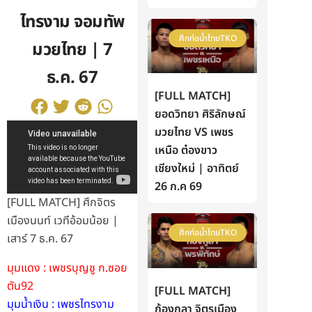
ไทรงาม จอมทัพ
ศึกท่อน้ำไทยTKO
มวยไทย | 7
ธ.ค. 67
[FULL MATCH]
ยอดวิทยา ศิริลักษณ์
มวยไทย VS เพชร
เหนือ ต๋องขาว
เชียงใหม่ | อาทิตย์
26 ก.ค 69
[FULL MATCH] ศึกจิตร
เมืองนนท์ เวทีอ้อมน้อย |
ศึกท่อน้ำไทยTKO
เสาร์ 7 ธ.ค. 67
มุมแดง : เพชรบุญชู ก.ซอย
ตัน92
[FULL MATCH]
มุมน้ำเงิน : เพชรไทรงาม
ก้องกุลา จิตรเมือง