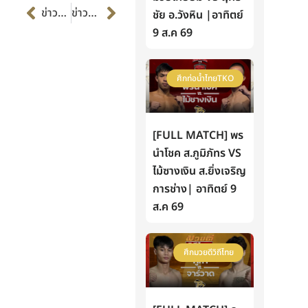
Prev
Next
ข่าวก่อนหน้า
ข่าวต่อไป
ชัย อ.วังหิน |อาทิตย์
9 ส.ค 69
ศึกท่อน้ำไทยTKO
[FULL MATCH] พร
นำโชค ส.ภูมิภัทร VS
ไม้ซางเงิน ส.ยิ่งเจริญ
การช่าง| อาทิตย์ 9
ส.ค 69
ศึกมวยดีวิถีไทย