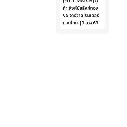
[FULL MATCH] คู
ก้า สิงห์บัลลังก์ทอง
VS จาร์วาด ธันเดอร์
มวยไทย |9 ส.ค 69