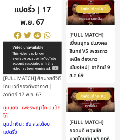
แปดริ้ว | 17
ศึกท่อน้ำไทยTKO
พ.ย. 67
[FULL MATCH]
เยี่ยมยุทธ ป.มงคล
อินทร์ VS เพชรดาว
เหนือ ต๋องขาว
เชียงใหม่| อาทิตย์ 9
ส.ค 69
[FULL MATCH] ศึกมวยดีวิถี
ไทย เวทีกองทัพอากาศ |
อาทิตย์ 17 พ.ย. 67
ศึกท่อน้ำไทยTKO
มุมแดง : เพชรพญาไท ป.เป๊ก
โก้
[FULL MATCH]
มุมน้ำเงิน : ชัย ส.ส.ต้อย
ยอดนที ผดุงชัย
แปดริ้ว
มวยไทยยิม VS ฤทธิ