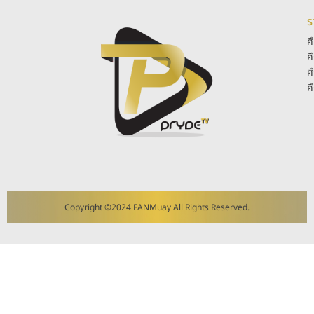
ร
ศ
ศ
ศ
ศ
Copyright ©2024 FANMuay All Rights Reserved.