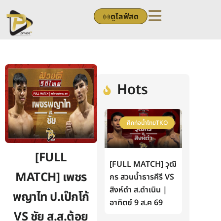
Skip
ดูไลฟ์สด
to
content
Hots
ศึกท่อน้ำไทยTKO
[FULL
[FULL MATCH] วุฒิ
MATCH] เพชร
กร สวนน้ำธารคีรี VS
สิงห์ดำ ส.ดำเนิน |
พญาไท ป.เป๊กโก้
อาทิตย์ 9 ส.ค 69
VS ชัย ส.ส.ต้อย