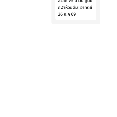
สวัสดิ์ VS มาวิน ศูนย์
กีฬาห้วยต้ม|อาทิตย์
26 ก.ค 69