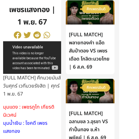
เพชรแสงทอง |
ศึกเพชรยินดี
1 พ.ย. 67
[FULL MATCH]
พลายทองคำ แอ๊ด
สันป่าตอง VS เพชร
เดือด โกลิตะมวยไทย
| 6 ส.ค. 69
[FULL MATCH] ศึกมวยมันส์
วันศุกร์ เวทีมวยรังสิต | ศุกร์
ศึกเพชรยินดี
1 พ.ย. 67
มุมแดง : เพชรภูไท เกียรติ
[FULL MATCH]
นิเวศน์
ฉลามชล ว.อุรชา VS
มุมน้ำเงิน : โชคดี เพชร
กำปั้นทอง ช.ห้า
แสงทอง
พยัคฆ์ | 6 ส.ค. 69