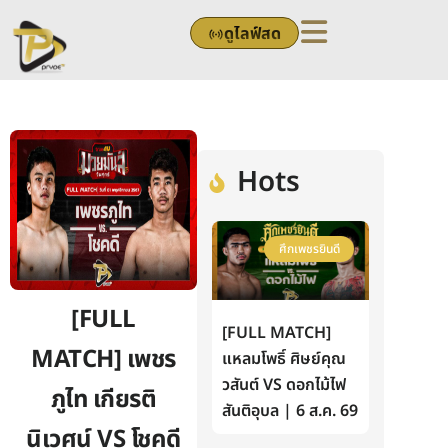
Skip
ดูไลฟ์สด
to
content
Hots
ศึกเพชรยินดี
[FULL
[FULL MATCH]
MATCH] เพชร
แหลมโพธิ์ ศิษย์คุณ
วสันต์ VS ดอกไม้ไฟ
ภูไท เกียรติ
สันติอุบล | 6 ส.ค. 69
นิเวศน์ VS โชคดี