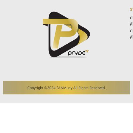
ร
ศ
ศ
ศ
ศ
Copyright ©2024 FANMuay All Rights Reserved.