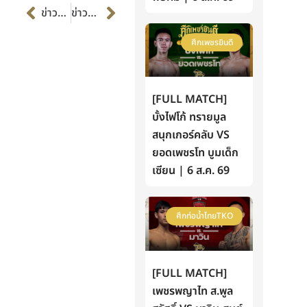
Prev
Next
ข่าวก่อนหน้า
ข่าวต่อไป
ศึกเพชรยินดี
[FULL MATCH]
บั้งไฟโก้ ทรายมูล
สนุกเกอร์คลับ VS
ยอดเพชรโท บูมเด็ก
เซียน | 6 ส.ค. 69
ศึกท่อน้ำไทยTKO
[FULL MATCH]
เพชรพญาไท ส.พูล