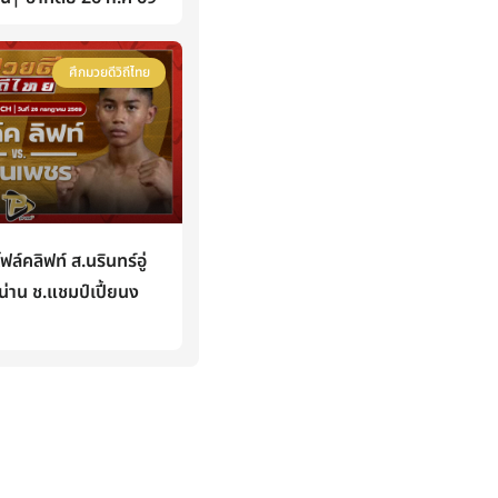
ศึกมวยดีวิถีไทย
คลิฟท์ ส.นรินทร์อู่
่าน ช.แชมป์เปี้ยนง