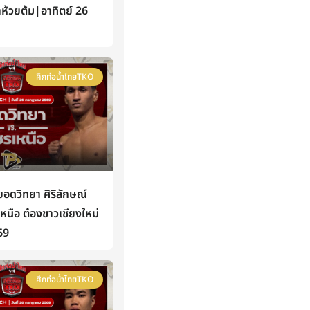
าห้วยต้ม|อาทิตย์ 26
ศึกท่อน้ำไทยTKO
ดวิทยา ศิริลักษณ์
นือ ต๋องขาวเชียงใหม่
69
ศึกท่อน้ำไทยTKO