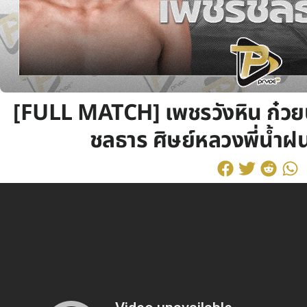
[FULL MATCH] เพชรวังหิน ก๋ว
ชลธาร ศิษย์หลวงพี่น้ำฝน