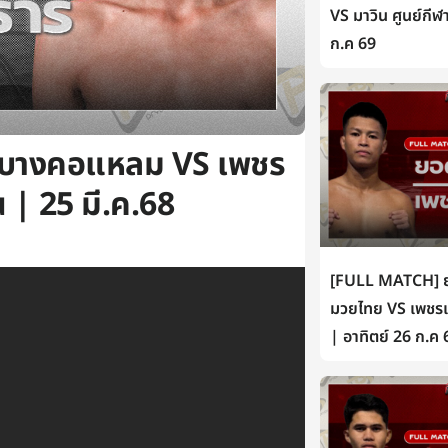
VS มาวิน ศูนย์กีฬ
ก.ค 69
ยบางคอแหลม VS เพชร
 | 25 มี.ค.68
[FULL MATCH] ยอ
มวยไทย VS เพชรเห
| อาทิตย์ 26 ก.ค 