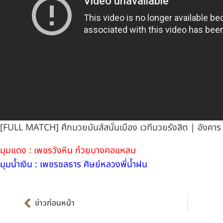
[FULL MATCH] ศึกมวยมันส์สนั่นเมือง เวทีมวยรังสิต | อังคาร
มุมแดง : เพชรวังหิน ก๋วยบางคอแหลม
มุมน้ำเงิน : เพชรชลธาร ศิษย์หลวงพี่น้ำฝน
Prev
ข่าวก่อนหน้า