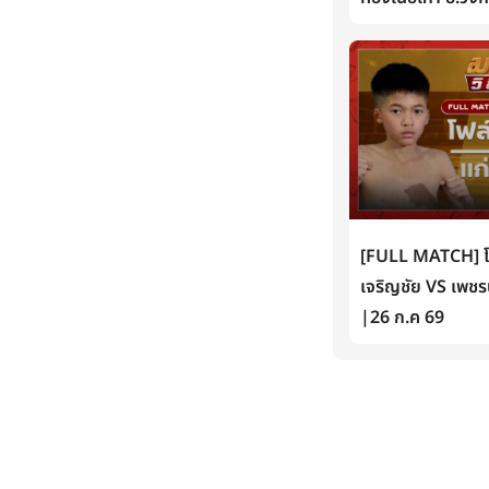
[FULL MATCH] โฟล์
เจริญชัย VS เพชรน
|26 ก.ค 69