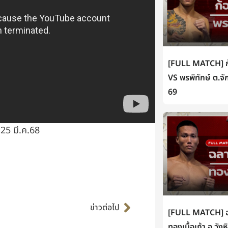
[FULL MATCH] ก้
VS พรพิทักษ์ ต.จั
69
 25 มี.ค.68
Next
ข่าวต่อไป
[FULL MATCH] ฉล
ทองเนื้อเก้า อ.วัง