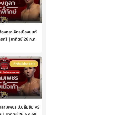
องกุลา จิตรเมืองนนท์
กรศรี |อาทิตย์ 26 ก.ค
ศึกท่อน้ำไทยTKO
ามเพชร ป.ปลื้มยิม VS
หิน| อาทิตย์ 26 ก.ค 69