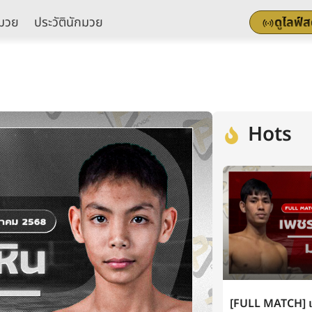
มวย
ประวัตินักมวย
ดูไลฟ์
Hots
[FULL MATCH] เพ