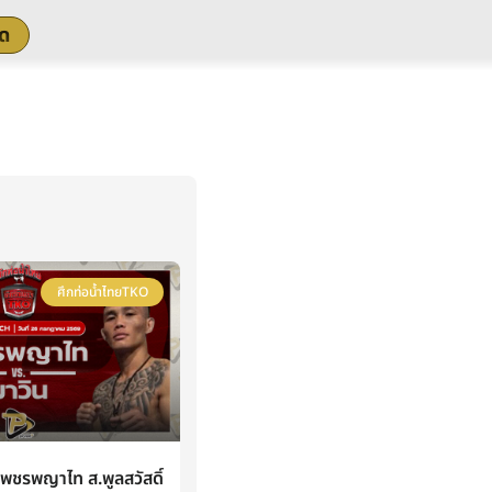
สด
ศึกท่อน้ำไทยTKO
ชรพญาไท ส.พูลสวัสดิ์