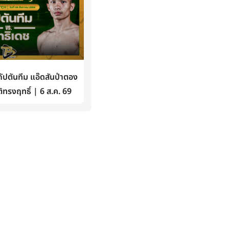
ปตันทีม แอ๊ดสันป่าตอง
ิทรงฤทธิ์ | 6 ส.ค. 69