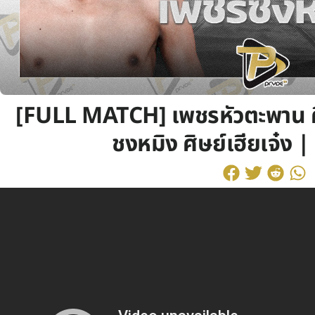
[FULL MATCH] เพชรหัวตะพาน ศิ
ชงหมิง ศิษย์เฮียเจ๋ง 