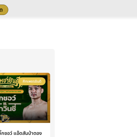
สด
ศึกเพชรยินดี
กซอว์ แอ๊ดสันป่าตอง