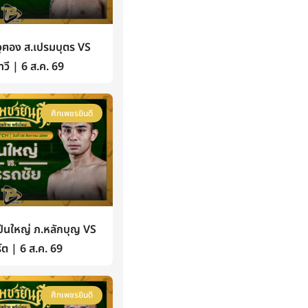
ฅอง ส.เปรมบุตร VS
วี | 6 ส.ค. 69
ศึกเพชรยินดี
นใหญ่ ภ.หลักบุญ VS
์ต | 6 ส.ค. 69
ศึกเพชรยินดี