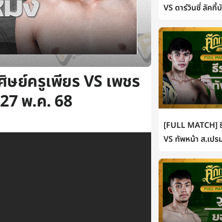
VS ดาร์วินซี่ ลัคกี
ษย์ครูเพียร VS เพชร
| 27 พ.ค. 68
[FULL MATCH] ธี
VS ทัพหน้า ส.เปรม