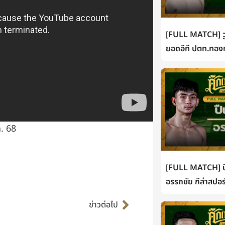
[FULL MATCH] วู
ยอดอีที ปตท.ทองท
ค. 68
[FULL MATCH] ปื
อรรถชัย กีล่าสปอร
Next
ข่าวต่อไป