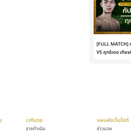
[FULL MATCH] กั
VS ฤทธิเดช เกียรต
ย
เวทีมวย
แผนผังเว็บไซต์
ราชดำเนิน
ข่าวมวย