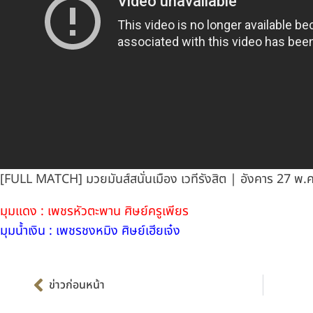
[FULL MATCH] มวยมันส์สนั่นเมือง เวทีรังสิต | อังคาร 27 พ.
มุมแดง : เพชรหัวตะพาน ศิษย์ครูเพียร
มุมน้ำเงิน : เพชรชงหมิง ศิษย์เฮียเจ๋ง
Prev
ข่าวก่อนหน้า