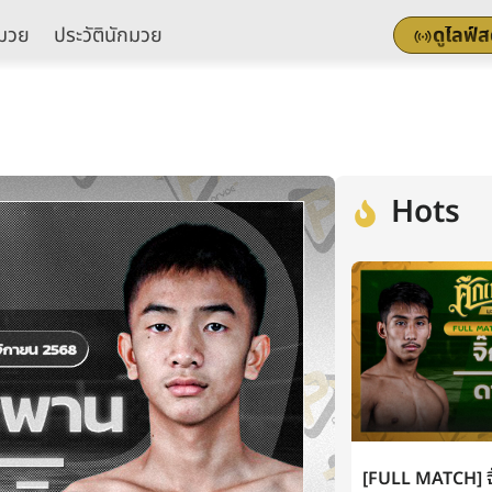
มวย
ประวัตินักมวย
ดูไลฟ์
Hots
[FULL MATCH] จิ๊