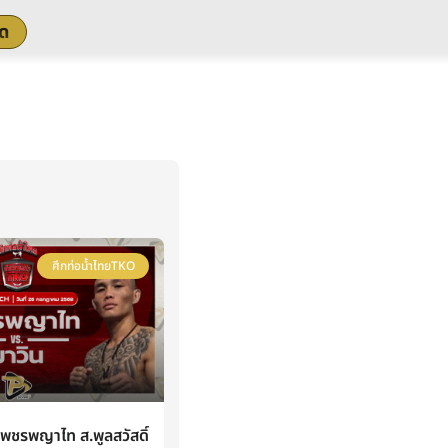
สด
ศึกท่อน้ำไทยTKO
ชรพญาไท ส.พูลสวัสดิ์