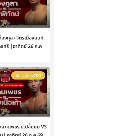
องกุลา จิตรเมืองนนท์
กรศรี |อาทิตย์ 26 ก.ค
ศึกท่อน้ำไทยTKO
ามเพชร ป.ปลื้มยิม VS
หิน| อาทิตย์ 26 ก.ค 69