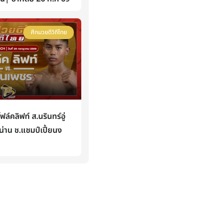
ศึกมวยดีวิถีไทย
คลิฟท์ ส.นรินทร์อู่
่าน ช.แชมป์เปี้ยนง