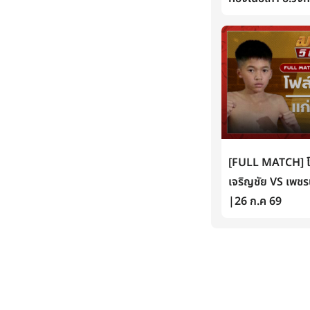
[FULL MATCH] โฟล์
เจริญชัย VS เพชรน
|26 ก.ค 69