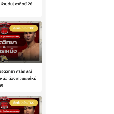
าห้วยต้ม|อาทิตย์ 26
ศึกท่อน้ำไทยTKO
ดวิทยา ศิริลักษณ์
นือ ต๋องขาวเชียงใหม่
69
ศึกท่อน้ำไทยTKO