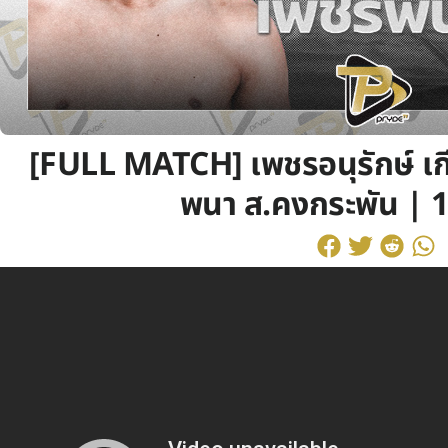
[FULL MATCH] เพชรอนุรักษ์ เก
พนา ส.คงกระพัน | 17