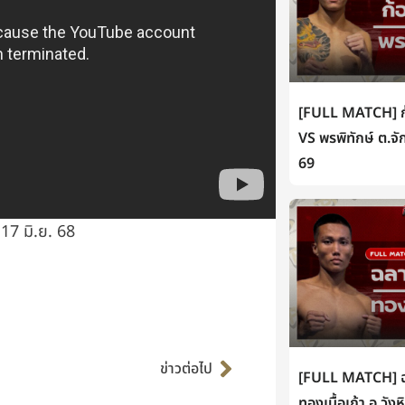
[FULL MATCH] ก้
VS พรพิทักษ์ ต.จั
69
17 มิ.ย. 68
Next
ข่าวต่อไป
[FULL MATCH] ฉล
ทองเนื้อเก้า อ.วัง