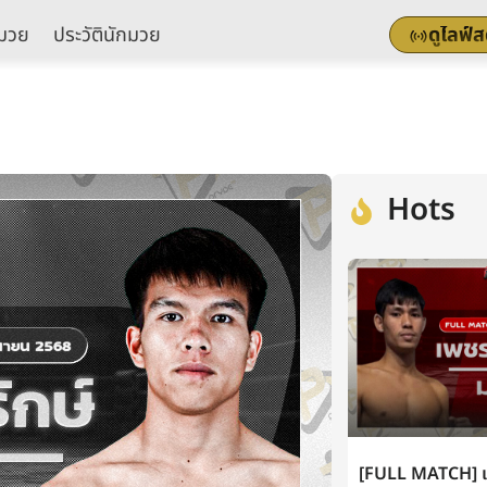
มวย
ประวัตินักมวย
ดูไลฟ์
Hots
[FULL MATCH] เพ