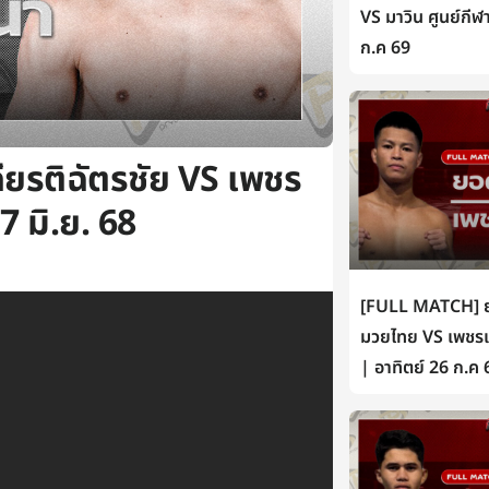
VS มาวิน ศูนย์กีฬ
ก.ค 69
ียรติฉัตรชัย VS เพชร
 มิ.ย. 68
[FULL MATCH] ยอ
มวยไทย VS เพชรเห
| อาทิตย์ 26 ก.ค 