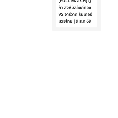
[FULL MATCH] คู
ก้า สิงห์บัลลังก์ทอง
VS จาร์วาด ธันเดอร์
มวยไทย |9 ส.ค 69