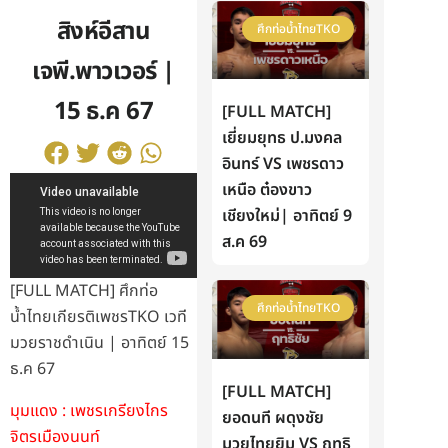
สิงห์อีสาน
ศึกท่อน้ำไทยTKO
เจพี.พาวเวอร์ |
15 ธ.ค 67
[FULL MATCH]
เยี่ยมยุทธ ป.มงคล
อินทร์ VS เพชรดาว
เหนือ ต๋องขาว
เชียงใหม่| อาทิตย์ 9
ส.ค 69
[FULL MATCH] ศึกท่อ
ศึกท่อน้ำไทยTKO
น้ำไทยเกียรติเพชรTKO เวที
มวยราชดำเนิน | อาทิตย์ 15
ธ.ค 67
[FULL MATCH]
มุมแดง : เพชรเกรียงไกร
ยอดนที ผดุงชัย
จิตรเมืองนนท์
มวยไทยยิม VS ฤทธิ