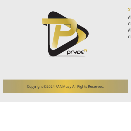
ร
ศ
ศ
ศ
ศ
Copyright ©2024 FANMuay All Rights Reserved.