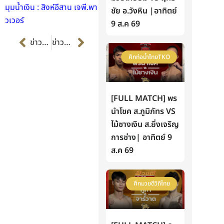
มุมน้ำเงิน : สิงห์อีสาน เจพี.พา
ชัย อ.วังหิน |อาทิตย์
วเวอร์
9 ส.ค 69
Prev
Next
ข่าวก่อนหน้า
ข่าวต่อไป
ศึกท่อน้ำไทยTKO
[FULL MATCH] พร
นำโชค ส.ภูมิภัทร VS
ไม้ซางเงิน ส.ยิ่งเจริญ
การช่าง| อาทิตย์ 9
ส.ค 69
ศึกมวยดีวิถีไทย