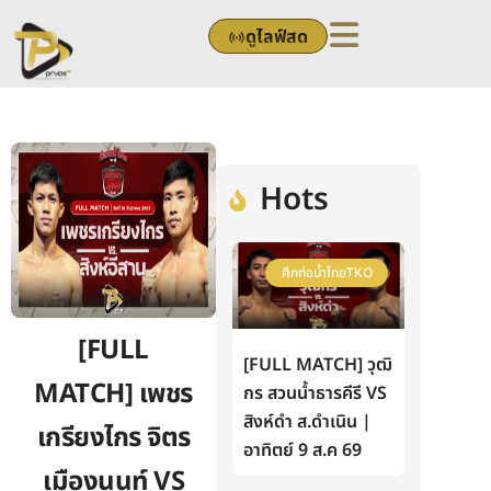
Skip
ดูไลฟ์สด
to
content
Hots
ศึกท่อน้ำไทยTKO
[FULL
[FULL MATCH] วุฒิ
MATCH] เพชร
กร สวนน้ำธารคีรี VS
สิงห์ดำ ส.ดำเนิน |
เกรียงไกร จิตร
อาทิตย์ 9 ส.ค 69
เมืองนนท์ VS