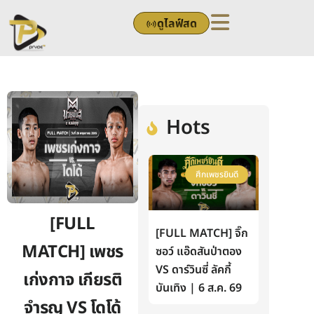
Skip
ดูไลฟ์สด
to
content
Hots
ศึกเพชรยินดี
[FULL
[FULL MATCH] จิ๊ก
MATCH] เพชร
ซอว์ แอ๊ดสันป่าตอง
VS ดาร์วินซี่ ลัคกี้
เก่งกาจ เกียรติ
บันเทิง | 6 ส.ค. 69
จำรูญ VS โดโด้