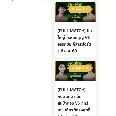
ศึกเพชรยินดี
[FULL MATCH] ปืน
ใหญ่ ภ.หลักบุญ VS
อรรถชัย กีล่าสปอร์ต
| 6 ส.ค. 69
ศึกเพชรยินดี
[FULL MATCH]
กัปตันทีม แอ๊ด
สันป่าตอง VS ฤทธิ
เดช เกียรติทรงฤทธิ์