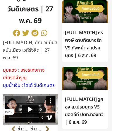
วันดีเกษตร | 27
ศึกเพชรยินดี
พ.ค. 69
[FULL MATCH] ธีร
พงษ์ ดาบทิตบางรัก
[FULL MATCH] ศึกมวยมันส์
VS ทัพหน้า ส.เปรม
สนั่นเมือง เวทีรังสิต | 27
บุตร | 6 ส.ค. 69
พ.ค. 69
มุมแดง : เพชรเก่งกาจ
ศึกเพชรยินดี
เกียรติจำรูญ
มุมน้ำเงิน : โดโด้ วันดีเกษตร
[FULL MATCH] วูฅ
อง ส.เปรมบุตร VS
ยอดอีที ปตท.ทองทวี
| 6 ส.ค. 69
Prev
Next
ข่าวก่อนหน้า
ข่าวต่อไป