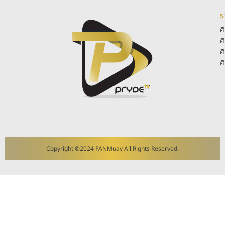
ร
ศ
ศ
ศ
ศ
Copyright ©2024 FANMuay All Rights Reserved.