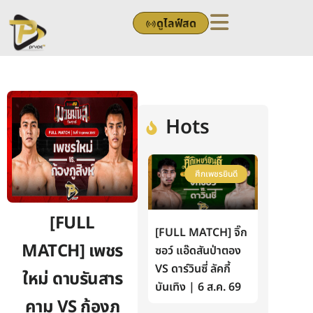
Skip
ดูไลฟ์สด
to
content
Hots
ศึกเพชรยินดี
[FULL
[FULL MATCH] จิ๊ก
MATCH] เพชร
ซอว์ แอ๊ดสันป่าตอง
VS ดาร์วินซี่ ลัคกี้
ใหม่ ดาบรันสาร
บันเทิง | 6 ส.ค. 69
คาม VS ก้องภู