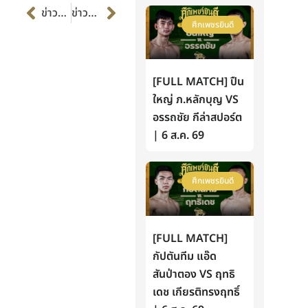
Prev
Next
ข่าวก่อนหน้า
ข่าวต่อไป
ศึกเพชรยินดี
[FULL MATCH] ปืน
ใหญ่ ภ.หลักบุญ VS
อรรถชัย กีล่าสปอร์ต
| 6 ส.ค. 69
ศึกเพชรยินดี
[FULL MATCH]
กัปตันทีม แอ๊ด
สันป่าตอง VS ฤทธิ
เดช เกียรติทรงฤทธิ์