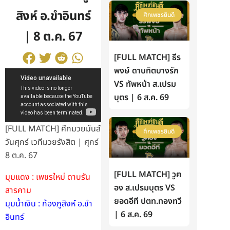
สิงห์ อ.ขำอินทร์
ศึกเพชรยินดี
| 8 ต.ค. 67
[FULL MATCH] ธีร
พงษ์ ดาบทิตบางรัก
VS ทัพหน้า ส.เปรม
บุตร | 6 ส.ค. 69
[FULL MATCH] ศึกมวยมันส์
ศึกเพชรยินดี
วันศุกร์ เวทีมวยรังสิต | ศุกร์
8 ต.ค. 67
[FULL MATCH] วูฅ
มุมแดง : เพชรใหม่ ดาบรัน
อง ส.เปรมบุตร VS
สารคาม
ยอดอีที ปตท.ทองทวี
มุมน้ำเงิน : ก้องภูสิงห์ อ.ขำ
| 6 ส.ค. 69
อินทร์