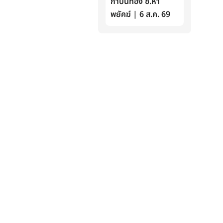
กำปั้นทอง ช.ห้า
พยัคฆ์ | 6 ส.ค. 69