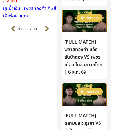
สระแก้ว
มุมน้ำเงิน : เพชรทองคำ ศิษย์
เจ้าพ่อผาแดง
ศึกเพชรยินดี
Prev
Next
ข่าวก่อนหน้า
ข่าวต่อไป
[FULL MATCH]
พลายทองคำ แอ๊ด
สันป่าตอง VS เพชร
เดือด โกลิตะมวยไทย
| 6 ส.ค. 69
ศึกเพชรยินดี
[FULL MATCH]
ฉลามชล ว.อุรชา VS