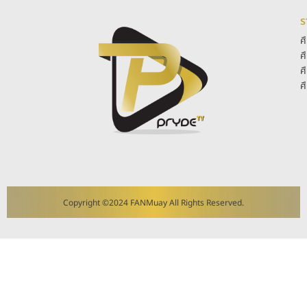
ร
ศ
ศ
ศ
ศ
Copyright ©2024 FANMuay All Rights Reserved.