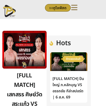
Skip
ดูไลฟ์สด
to
content
Hots
ศึกเพชรยินดี
[FULL
[FULL MATCH] ปืน
MATCH]
ใหญ่ ภ.หลักบุญ VS
อรรถชัย กีล่าสปอร์ต
เสกสรร ศิษย์วัด
| 6 ส.ค. 69
สระแก้ว VS