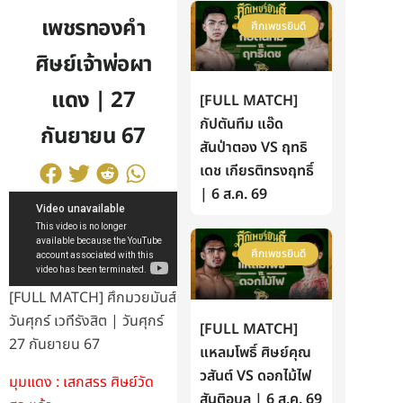
เพชรทองคำ
ศึกเพชรยินดี
ศิษย์เจ้าพ่อผา
แดง | 27
[FULL MATCH]
กัปตันทีม แอ๊ด
กันยายน 67
สันป่าตอง VS ฤทธิ
เดช เกียรติทรงฤทธิ์
| 6 ส.ค. 69
ศึกเพชรยินดี
[FULL MATCH] ศึกมวยมันส์
วันศุกร์ เวทีรังสิต | วันศุกร์
[FULL MATCH]
27 กันยายน 67
แหลมโพธิ์ ศิษย์คุณ
วสันต์ VS ดอกไม้ไฟ
มุมแดง : เสกสรร ศิษย์วัด
สันติอุบล | 6 ส.ค. 69