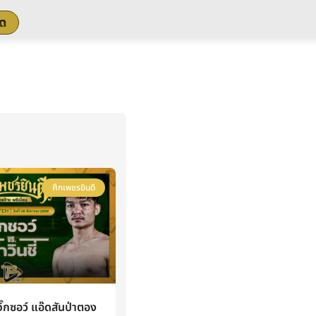
สด
ศึกเพชรยินดี
กซอว์ แอ๊ดสันป่าตอง