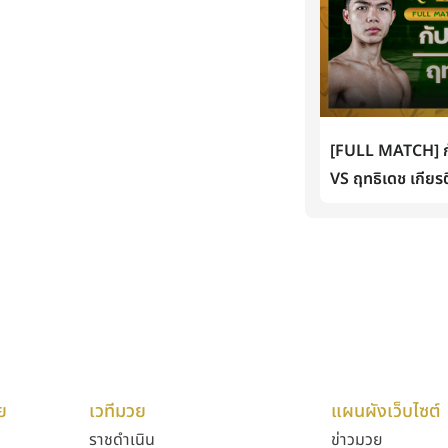
[FULL MATCH] กั
VS ฤทธิเดช เกียรต
ย
เวทีมวย
แผนผังเว็บไซต์
ราชดำเนิน
ข่าวมวย