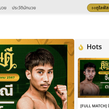
มวย
ประวัตินักมวย
ดูไลฟ์
Hots
[FULL MATCH] จิ๊