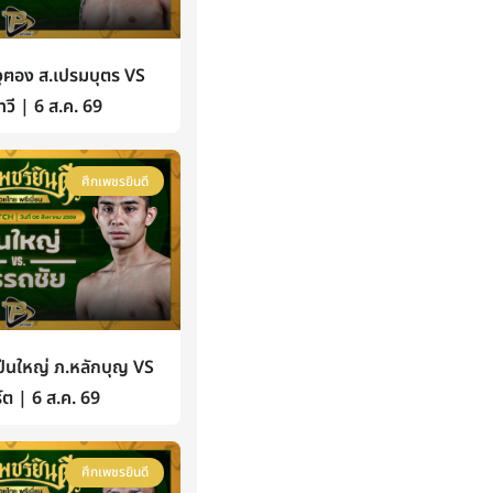
ฅอง ส.เปรมบุตร VS
วี | 6 ส.ค. 69
ศึกเพชรยินดี
นใหญ่ ภ.หลักบุญ VS
์ต | 6 ส.ค. 69
ศึกเพชรยินดี