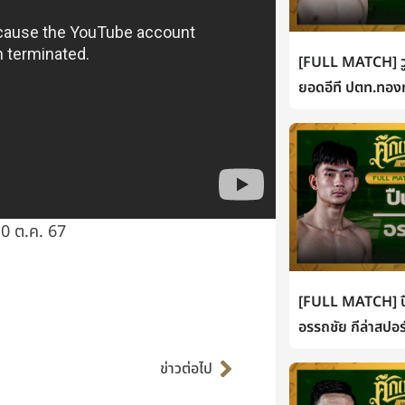
[FULL MATCH] วู
ยอดอีที ปตท.ทองท
0 ต.ค. 67
[FULL MATCH] ปื
อรรถชัย กีล่าสปอร
Next
ข่าวต่อไป