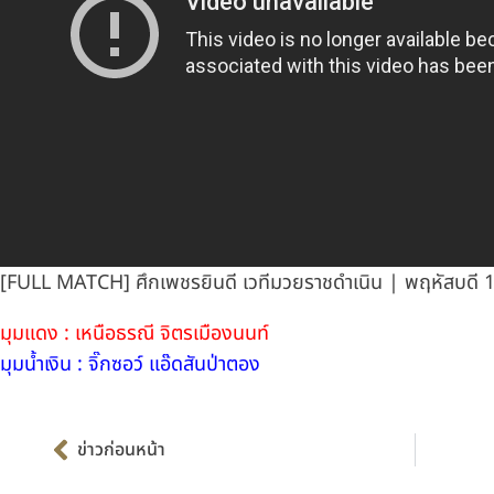
[FULL MATCH] ศึกเพชรยินดี เวทีมวยราชดำเนิน | พฤหัสบดี 1
มุมแดง : เหนือธรณี จิตรเมืองนนท์
มุมน้ำเงิน : จิ๊กซอว์ แอ๊ดสันป่าตอง
Prev
ข่าวก่อนหน้า