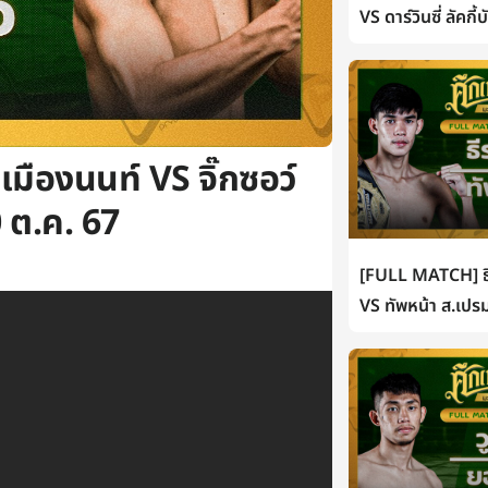
VS ดาร์วินซี่ ลัคกี
ืองนนท์ VS จิ๊กซอว์
 ต.ค. 67
[FULL MATCH] ธี
VS ทัพหน้า ส.เปรม