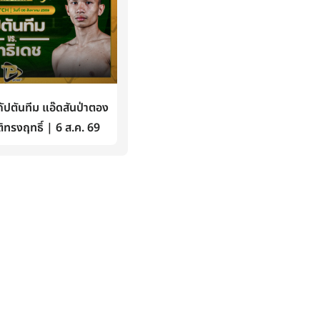
ปตันทีม แอ๊ดสันป่าตอง
ิทรงฤทธิ์ | 6 ส.ค. 69