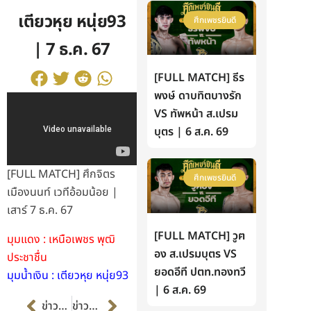
เตียวหุย หนุ่ย93
ศึกเพชรยินดี
| 7 ธ.ค. 67
[FULL MATCH] ธีร
พงษ์ ดาบทิตบางรัก
VS ทัพหน้า ส.เปรม
บุตร | 6 ส.ค. 69
[FULL MATCH] ศึกจิตร
ศึกเพชรยินดี
เมืองนนท์ เวทีอ้อมน้อย |
เสาร์ 7 ธ.ค. 67
[FULL MATCH] วูฅ
มุมแดง : เหนือเพชร พุฒิ
อง ส.เปรมบุตร VS
ประชาชื่น
ยอดอีที ปตท.ทองทวี
มุมน้ำเงิน : เตียวหุย หนุ่ย93
| 6 ส.ค. 69
Prev
Next
ข่าวก่อนหน้า
ข่าวต่อไป