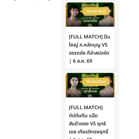
ศึกเพชรยินดี
[FULL MATCH] ปืน
ใหญ่ ภ.หลักบุญ VS
อรรถชัย กีล่าสปอร์ต
| 6 ส.ค. 69
ศึกเพชรยินดี
[FULL MATCH]
กัปตันทีม แอ๊ด
สันป่าตอง VS ฤทธิ
เดช เกียรติทรงฤทธิ์