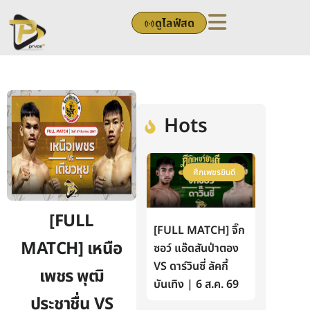
Skip
ดูไลฟ์สด
to
content
Hots
ศึกเพชรยินดี
[FULL
[FULL MATCH] จิ๊ก
MATCH] เหนือ
ซอว์ แอ๊ดสันป่าตอง
VS ดาร์วินซี่ ลัคกี้
เพชร พุฒิ
บันเทิง | 6 ส.ค. 69
ประชาชื่น VS