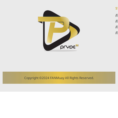
ร
ศ
ศ
ศ
ศ
Copyright ©2024 FANMuay All Rights Reserved.