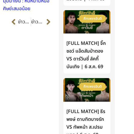
มุมน้ำเงิน : หินหนามหน่อ
ศิษย์เสมอน้อย
Prev
Next
ศึกเพชรยินดี
ข่าวก่อนหน้า
ข่าวต่อไป
[FULL MATCH] จิ๊ก
ซอว์ แอ๊ดสันป่าตอง
VS ดาร์วินซี่ ลัคกี้
บันเทิง | 6 ส.ค. 69
ศึกเพชรยินดี
[FULL MATCH] ธีร
พงษ์ ดาบทิตบางรัก
VS ทัพหน้า ส.เปรม