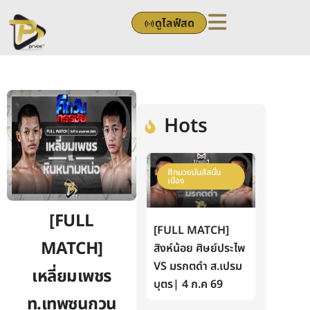
Skip
ดูไลฟ์สด
to
content
Hots
ศึกมวยมันส์สนั่น
เมือง
[FULL
[FULL MATCH]
MATCH]
สิงห์น้อย ศิษย์ประไพ
VS มรกตดำ ส.เปรม
เหลี่ยมเพชร
บุตร| 4 ก.ค 69
ท.เทพซุนกวน