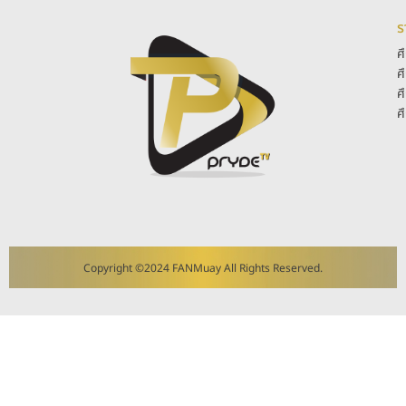
ร
ศ
ศ
ศ
ศ
Copyright ©2024 FANMuay All Rights Reserved.