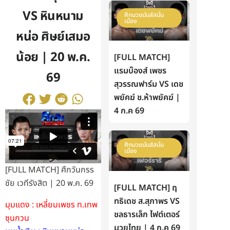
VS หินหนาม
ศึกมวยมันส์สนั่น
เมือง
หน่อ ศิษย์เสมอ
น้อย | 20 พ.ค.
[FULL MATCH]
แรมบ๊องส์ เพชร
69
สุวรรณฟาร์ม VS เดช
พยัคฆ์ ช.ห้าพยัคฆ์ |
4 ก.ค 69
ศึกมวยมันส์สนั่น
เมือง
[FULL MATCH] ศึกวันกรร
ชัย เวทีรังสิต | 20 พ.ค. 69
[FULL MATCH] ฤ
ทธิเดช ส.สุภาพร VS
มุมแดง : เหลี่ยมเพชร ท.เทพ
ชลธารเล็ก ไฟต์เตอร์
ซุนกวน
มวยไทย | 4 ก.ค 69