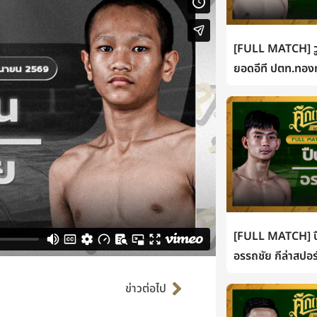
[FULL MATCH] วู
ยอดอีที ปตท.ทองท
[FULL MATCH] ปื
อรรถชัย กีล่าสปอร
Next
ข่าวต่อไป