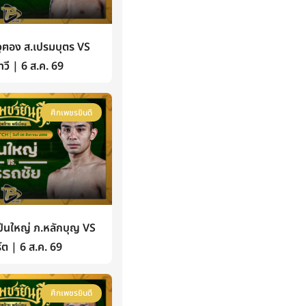
ฅอง ส.เปรมบุตร VS
วี | 6 ส.ค. 69
ศึกเพชรยินดี
นใหญ่ ภ.หลักบุญ VS
์ต | 6 ส.ค. 69
ศึกเพชรยินดี