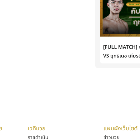
[FULL MATCH] กั
VS ฤทธิเดช เกียรต
ย
เวทีมวย
แผนผังเว็บไซต์
ราชดำเนิน
ข่าวมวย