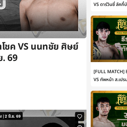
VS ดาร์วินซี่ ลัคกี
โชค VS นนทชัย ศิษย์
ย. 69
[FULL MATCH] ธี
VS ทัพหน้า ส.เปรม