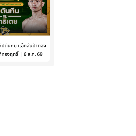
ปตันทีม แอ๊ดสันป่าตอง
ิทรงฤทธิ์ | 6 ส.ค. 69