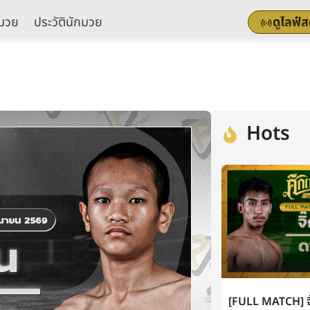
มวย
ประวัตินักมวย
ดูไลฟ์
Hots
[FULL MATCH] จิ๊