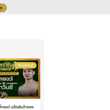
สด
ศึกเพชรยินดี
กซอว์ แอ๊ดสันป่าตอง