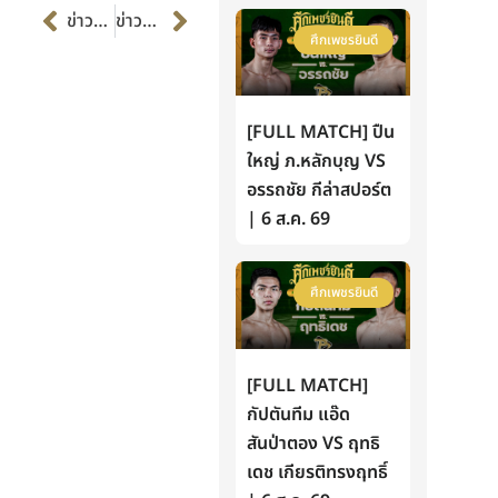
Prev
Next
ข่าวก่อนหน้า
ข่าวต่อไป
ศึกเพชรยินดี
[FULL MATCH] ปืน
ใหญ่ ภ.หลักบุญ VS
อรรถชัย กีล่าสปอร์ต
| 6 ส.ค. 69
ศึกเพชรยินดี
[FULL MATCH]
กัปตันทีม แอ๊ด
สันป่าตอง VS ฤทธิ
เดช เกียรติทรงฤทธิ์