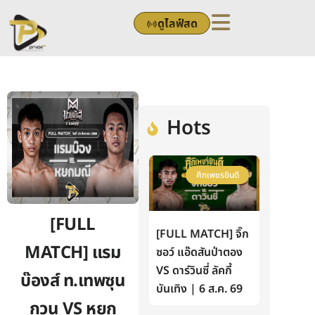
Skip
ดูไลฟ์สด
to
content
Hots
ศึกเพชรยินดี
[FULL
[FULL MATCH] จิ๊ก
MATCH] แรม
ซอว์ แอ๊ดสันป่าตอง
VS ดาร์วินซี่ ลัคกี้
บ๊องส์ ท.เทพซุน
บันเทิง | 6 ส.ค. 69
กวน VS หยก