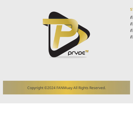
ร
ศ
ศ
ศ
ศ
Copyright ©2024 FANMuay All Rights Reserved.