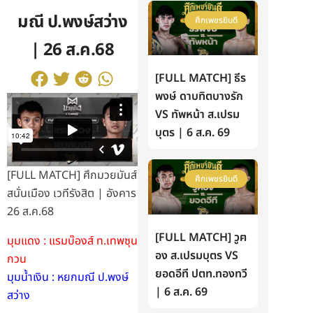
มณี ป.พงษ์สว่าง
ศึกเพชรยินดี
| 26 ส.ค.68
[FULL MATCH] ธีร
พงษ์ ดาบทิตบางรัก
VS ทัพหน้า ส.เปรม
บุตร | 6 ส.ค. 69
[FULL MATCH] ศึกมวยมันส์
ศึกเพชรยินดี
สนั่นเมือง เวทีรังสิต | อังคาร
26 ส.ค.68
[FULL MATCH] วูฅ
มุมแดง : แรมบ๊องส์ ท.เทพซุน
อง ส.เปรมบุตร VS
กวน
ยอดอีที ปตท.ทองทวี
มุมน้ำเงิน : หยกมณี ป.พงษ์
| 6 ส.ค. 69
สว่าง