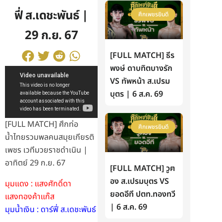
ฟี่ ส.เดชะพันธ์ |
ศึกเพชรยินดี
29 ก.ย. 67
[FULL MATCH] ธีร
พงษ์ ดาบทิตบางรัก
VS ทัพหน้า ส.เปรม
บุตร | 6 ส.ค. 69
[FULL MATCH] ศึกท่อ
ศึกเพชรยินดี
น้ำไทยรวมพลคนสมุยเกียรติ
เพชร เวทีมวยราชดำเนิน |
อาทิตย์ 29 ก.ย. 67
[FULL MATCH] วูฅ
อง ส.เปรมบุตร VS
มุมแดง : แสงศักดิ์ดา
ยอดอีที ปตท.ทองทวี
แสงทองค้าแก๊ส
| 6 ส.ค. 69
มุมน้ำเงิน : ดาร์ฟี่ ส.เดชะพันธ์