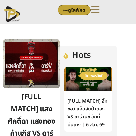
Skip
ดูไลฟ์สด
to
content
Hots
ศึกเพชรยินดี
[FULL
[FULL MATCH] จิ๊ก
MATCH] แสง
ซอว์ แอ๊ดสันป่าตอง
VS ดาร์วินซี่ ลัคกี้
ศักดิ์ดา แสงทอง
บันเทิง | 6 ส.ค. 69
ค้าแก๊ส VS ดาร์