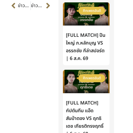
Prev
Next
ข่าวก่อนหน้า
ข่าวต่อไป
ศึกเพชรยินดี
[FULL MATCH] ปืน
ใหญ่ ภ.หลักบุญ VS
อรรถชัย กีล่าสปอร์ต
| 6 ส.ค. 69
ศึกเพชรยินดี
[FULL MATCH]
กัปตันทีม แอ๊ด
สันป่าตอง VS ฤทธิ
เดช เกียรติทรงฤทธิ์