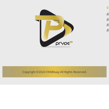
ร
ศ
ศ
ศ
ศ
Copyright ©2024 FANMuay All Rights Reserved.