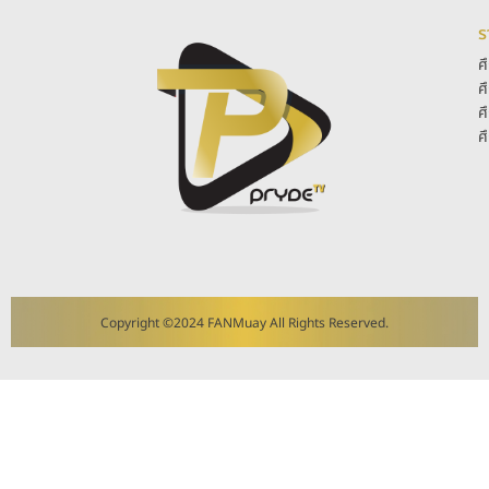
ร
ศ
ศ
ศ
ศ
Copyright ©2024 FANMuay All Rights Reserved.