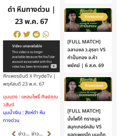
ดำ หีมทางด่วน |
ศึกเพชรยินดี
23 พ.ค. 67
[FULL MATCH]
ฉลามชล ว.อุรชา VS
กำปั้นทอง ช.ห้า
พยัคฆ์ | 6 ส.ค. 69
ศึกเพชรยินดี X PrydeTv |
พฤหัสบดี 23 พ.ค. 67
ศึกเพชรยินดี
มุมแดง : แหลมโพธิ์ ศิษย์คุณ
วสันต์
[FULL MATCH]
มุมน้ำเงิน : สิงห์ดำ หีม
บั้งไฟโก้ ทรายมูล
ทางด่วน
สนุกเกอร์คลับ VS
Prev
Next
ข่าวก่อนหน้า
ข่าวต่อไป
ยอดเพชรโท บูมเด็ก