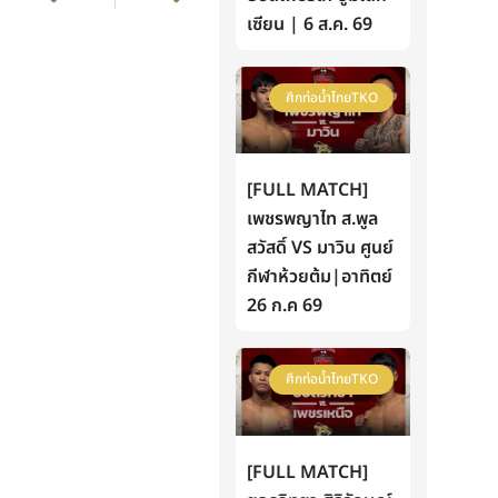
เซียน | 6 ส.ค. 69
ศึกท่อน้ำไทยTKO
[FULL MATCH]
เพชรพญาไท ส.พูล
สวัสดิ์ VS มาวิน ศูนย์
กีฬาห้วยต้ม|อาทิตย์
26 ก.ค 69
ศึกท่อน้ำไทยTKO
[FULL MATCH]