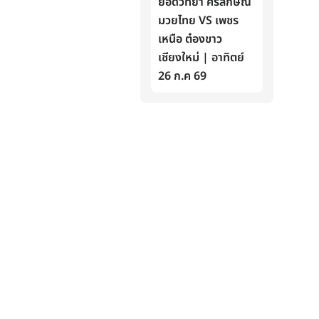
ยอดวิทยา ศิริลักษณ์
มวยไทย VS เพชร
เหนือ ต๋องขาว
เชียงใหม่ | อาทิตย์
26 ก.ค 69