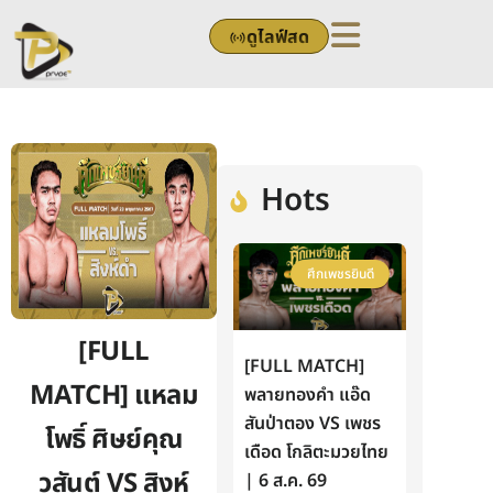
Skip
ดูไลฟ์สด
to
content
Hots
ศึกเพชรยินดี
[FULL
[FULL MATCH]
MATCH] แหลม
พลายทองคำ แอ๊ด
สันป่าตอง VS เพชร
โพธิ์ ศิษย์คุณ
เดือด โกลิตะมวยไทย
วสันต์ VS สิงห์
| 6 ส.ค. 69