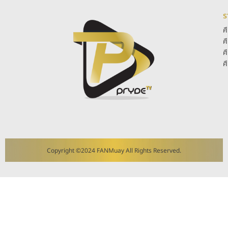
ร
ศ
ศ
ศ
ศ
Copyright ©2024 FANMuay All Rights Reserved.