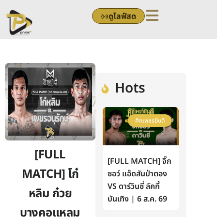
Skip
ดูไลฟ์สด
to
content
Hots
ศึกเพชรยินดี
[FULL
[FULL MATCH] จิ๊ก
MATCH] โก๋
ซอว์ แอ๊ดสันป่าตอง
VS ดาร์วินซี่ ลัคกี้
หลิม ก๋วย
บันเทิง | 6 ส.ค. 69
บางคอแหลม