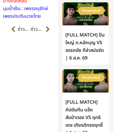
บางคอแหลม
มุมน้ำเงิน : เพชรอนุรักษ์
ศึกเพชรยินดี
เพชรประดับมวยไทย
Prev
Next
ข่าวก่อนหน้า
ข่าวต่อไป
[FULL MATCH] ปืน
ใหญ่ ภ.หลักบุญ VS
อรรถชัย กีล่าสปอร์ต
| 6 ส.ค. 69
ศึกเพชรยินดี
[FULL MATCH]
กัปตันทีม แอ๊ด
สันป่าตอง VS ฤทธิ
เดช เกียรติทรงฤทธิ์