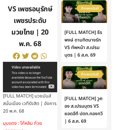
VS เพชรอนุรักษ์
ศึกเพชรยินดี
เพชรประดับ
มวยไทย | 20
[FULL MATCH] ธีร
พงษ์ ดาบทิตบางรัก
พ.ค. 68
VS ทัพหน้า ส.เปรม
บุตร | 6 ส.ค. 69
ศึกเพชรยินดี
[FULL MATCH] มวยมันส์
[FULL MATCH] วูฅ
สนั่นเมือง เวทีรังสิต | อังคาร
อง ส.เปรมบุตร VS
20 พ.ค. 68
ยอดอีที ปตท.ทองทวี
| 6 ส.ค. 69
มุมแดง : โก๋หลิม ก๋วย