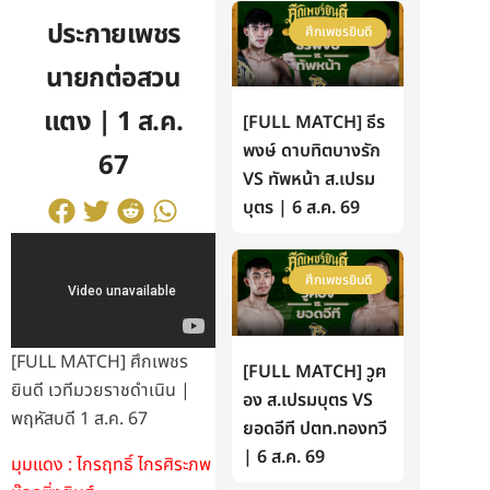
ประกายเพชร
ศึกเพชรยินดี
นายกต่อสวน
แตง | 1 ส.ค.
[FULL MATCH] ธีร
พงษ์ ดาบทิตบางรัก
67
VS ทัพหน้า ส.เปรม
บุตร | 6 ส.ค. 69
ศึกเพชรยินดี
[FULL MATCH] ศึกเพชร
[FULL MATCH] วูฅ
ยินดี เวทีมวยราชดำเนิน |
อง ส.เปรมบุตร VS
พฤหัสบดี 1 ส.ค. 67
ยอดอีที ปตท.ทองทวี
| 6 ส.ค. 69
มุมแดง : ไกรฤทธิ์ ไกรศิระภพ