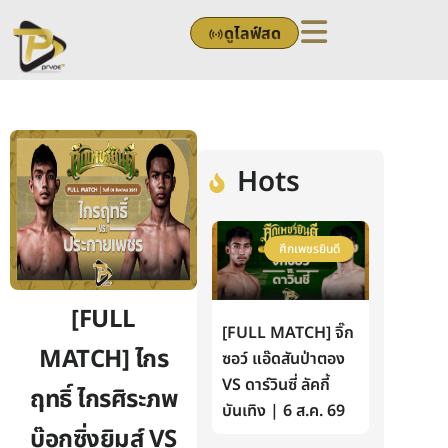
Skip
ดูไลฟ์สด
to
content
Hots
ศึกเพชรยินดี
[FULL
[FULL MATCH] จิ๊ก
MATCH] ไกร
ซอว์ แอ๊ดสันป่าตอง
VS ดาร์วินซี่ ลัคกี้
ฤทธิ์ ไกรศิระภพ
บันเทิง | 6 ส.ค. 69
บ๊อกซิ่งยิมส์ VS