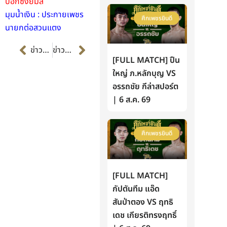
บ๊อกซิ่งยิมส์
มุมน้ำเงิน : ประกายเพชร
ศึกเพชรยินดี
นายกต่อสวนแตง
Prev
Next
ข่าวก่อนหน้า
ข่าวต่อไป
[FULL MATCH] ปืน
ใหญ่ ภ.หลักบุญ VS
อรรถชัย กีล่าสปอร์ต
| 6 ส.ค. 69
ศึกเพชรยินดี
[FULL MATCH]
กัปตันทีม แอ๊ด
สันป่าตอง VS ฤทธิ
เดช เกียรติทรงฤทธิ์