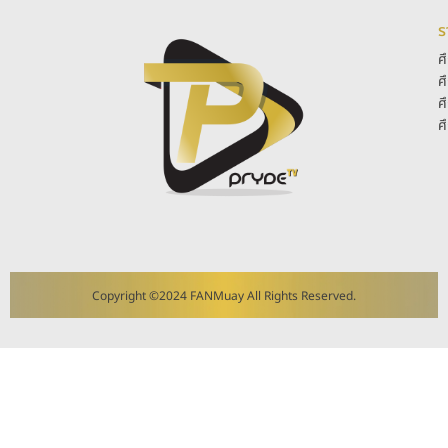
ร
ศ
ศ
ศ
ศ
Copyright ©2024 FANMuay All Rights Reserved.