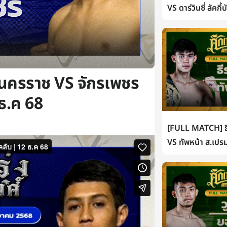
VS ดาร์วินซี่ ลัคกี
ยนครราช VS จักรเพชร
 ธ.ค 68
[FULL MATCH] ธี
VS ทัพหน้า ส.เปรม