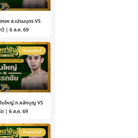
ฅอง ส.เปรมบุตร VS
วี | 6 ส.ค. 69
ศึกเพชรยินดี
นใหญ่ ภ.หลักบุญ VS
์ต | 6 ส.ค. 69
ศึกเพชรยินดี