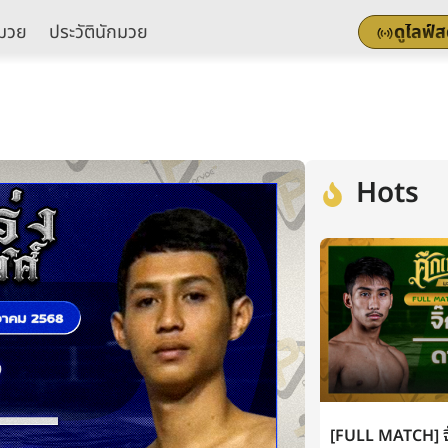
มวย
ประวัตินักมวย
ดูไลฟ์
Hots
[FULL MATCH] จิ๊