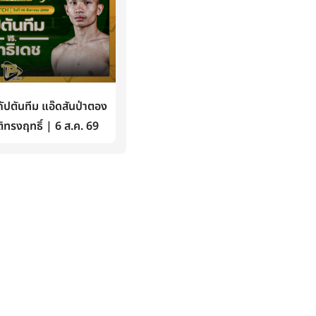
ปตันทีม แอ๊ดสันป่าตอง
ิทรงฤทธิ์ | 6 ส.ค. 69