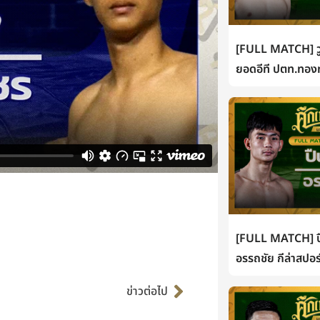
[FULL MATCH] วู
ยอดอีที ปตท.ทองท
[FULL MATCH] ปื
อรรถชัย กีล่าสปอร
Next
ข่าวต่อไป