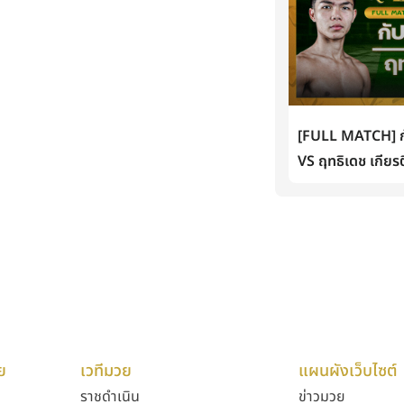
[FULL MATCH] กั
VS ฤทธิเดช เกียรต
ย
เวทีมวย
แผนผังเว็บไซต์
ราชดำเนิน
ข่าวมวย