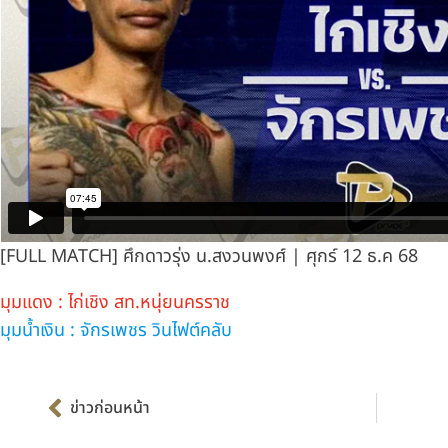
[FULL MATCH] ศึกดาวรุ่ง น.สงวนพงศ์ | ศุกร์ 12 ธ.ค 68
มุมแดง : ไก่เชิง สท.หนุ่ยนครราช
มุมน้ำเงิน : จักรเพชร วินไฟต์คลับ
Prev
ข่าวก่อนหน้า