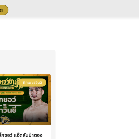
สด
ศึกเพชรยินดี
กซอว์ แอ๊ดสันป่าตอง